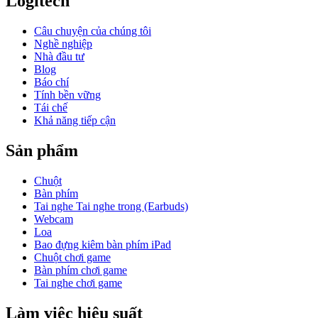
Logitech
Câu chuyện của chúng tôi
Nghề nghiệp
Nhà đầu tư
Blog
Báo chí
Tính bền vững
Tái chế
Khả năng tiếp cận
Sản phẩm
Chuột
Bàn phím
Tai nghe Tai nghe trong (Earbuds)
Webcam
Loa
Bao đựng kiêm bàn phím iPad
Chuột chơi game
Bàn phím chơi game
Tai nghe chơi game
Làm việc hiệu suất