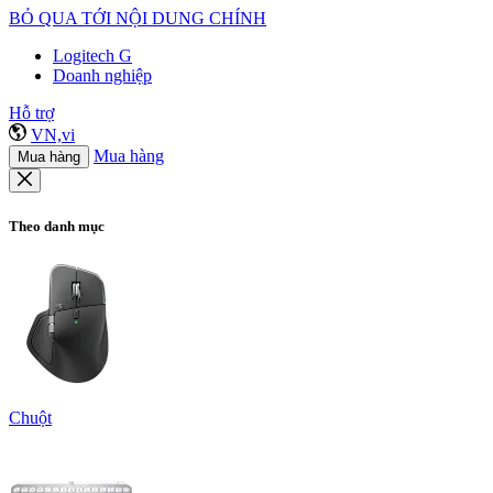
BỎ QUA TỚI NỘI DUNG CHÍNH
Logitech G
Doanh nghiệp
Hỗ trợ
VN,vi
Mua hàng
Mua hàng
Theo danh mục
Chuột