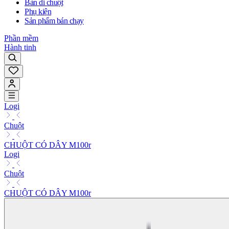
Bàn di chuột
Phụ kiện
Sản phẩm bán chạy
Phần mềm
Hành tinh
Logi
Chuột
CHUỘT CÓ DÂY M100r
Logi
Chuột
CHUỘT CÓ DÂY M100r