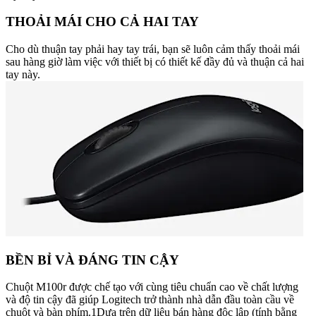
THOẢI MÁI CHO CẢ HAI TAY
Cho dù thuận tay phải hay tay trái, bạn sẽ luôn cảm thấy thoải mái
sau hàng giờ làm việc với thiết bị có thiết kế đầy đủ và thuận cả hai
tay này.
BỀN BỈ VÀ ĐÁNG TIN CẬY
Chuột M100r được chế tạo với cùng tiêu chuẩn cao về chất lượng
và độ tin cậy đã giúp Logitech trở thành nhà dẫn đầu toàn cầu về
chuột và bàn phím.1Dựa trên dữ liệu bán hàng độc lập (tính bằng