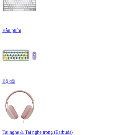
Bàn phím
Bộ đôi
Tai nghe & Tai nghe trong (Earbuds)