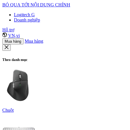
BỎ QUA TỚI NỘI DUNG CHÍNH
Logitech G
Doanh nghiệp
Hỗ trợ
VN,vi
Mua hàng
Mua hàng
Theo danh mục
Chuột