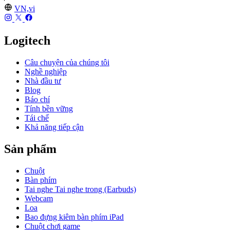
VN,vi
Logitech
Câu chuyện của chúng tôi
Nghề nghiệp
Nhà đầu tư
Blog
Báo chí
Tính bền vững
Tái chế
Khả năng tiếp cận
Sản phẩm
Chuột
Bàn phím
Tai nghe Tai nghe trong (Earbuds)
Webcam
Loa
Bao đựng kiêm bàn phím iPad
Chuột chơi game