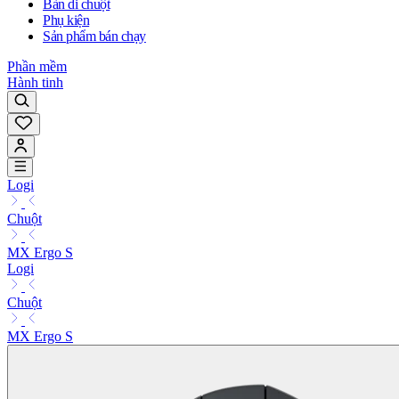
Bàn di chuột
Phụ kiện
Sản phẩm bán chạy
Phần mềm
Hành tinh
Logi
Chuột
MX Ergo S
Logi
Chuột
MX Ergo S