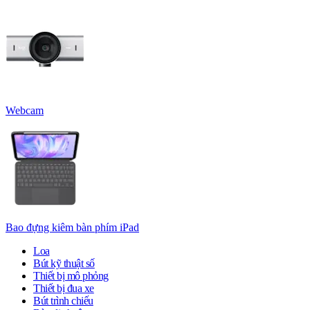
Webcam
Bao đựng kiêm bàn phím iPad
Loa
Bút kỹ thuật số
Thiết bị mô phỏng
Thiết bị đua xe
Bút trình chiếu