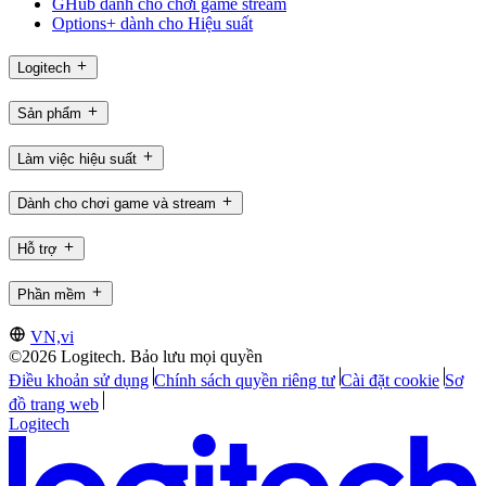
GHub dành cho chơi game stream
Options+ dành cho Hiệu suất
Logitech
Sản phẩm
Làm việc hiệu suất
Dành cho chơi game và stream
Hỗ trợ
Phần mềm
VN,vi
©2026 Logitech. Bảo lưu mọi quyền
Điều khoản sử dụng
Chính sách quyền riêng tư
Cài đặt cookie
Sơ
đồ trang web
Logitech