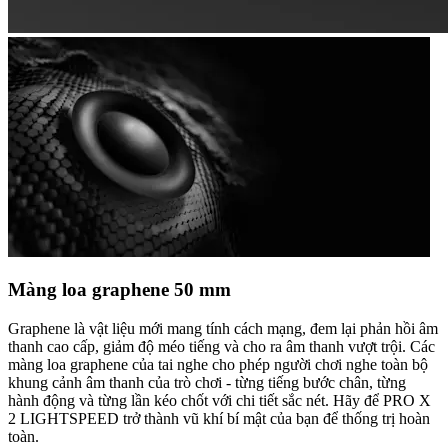
Màng loa graphene 50 mm
Graphene là vật liệu mới mang tính cách mạng, đem lại phản hồi âm
thanh cao cấp, giảm độ méo tiếng và cho ra âm thanh vượt trội. Các
màng loa graphene của tai nghe cho phép người chơi nghe toàn bộ
khung cảnh âm thanh của trò chơi - từng tiếng bước chân, từng
hành động và từng lần kéo chốt với chi tiết sắc nét. Hãy để PRO X
2 LIGHTSPEED trở thành vũ khí bí mật của bạn để thống trị hoàn
toàn.