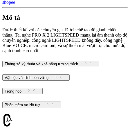
shopee
Mô tả
Được thiết kế với các chuyên gia. Được chế tạo để giành chiến
thắng. Tai nghe PRO X 2 LIGHTSPEED mang lại âm thanh cấp độ
chuyên nghiệp, công nghệ LIGHTSPEED không dây, công nghệ
Blue VO!CE, micrô cardioid, và sự thoải mái vượt trội cho mức độ
cạnh tranh cao nhất.
Thông số kỹ thuật và khả năng tương thích
Vật liệu và Tính bền vững
Trong hộp
Phần mềm và Hỗ trợ
10.34