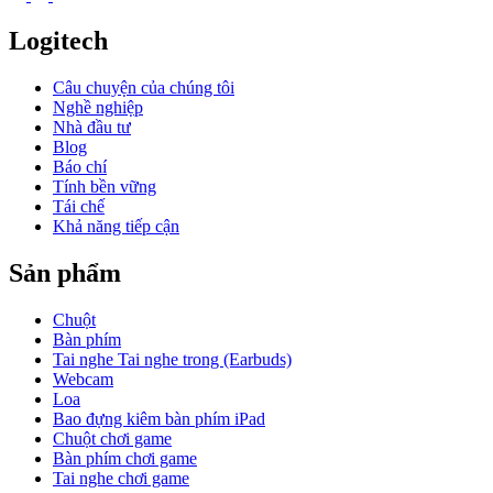
Logitech
Câu chuyện của chúng tôi
Nghề nghiệp
Nhà đầu tư
Blog
Báo chí
Tính bền vững
Tái chế
Khả năng tiếp cận
Sản phẩm
Chuột
Bàn phím
Tai nghe Tai nghe trong (Earbuds)
Webcam
Loa
Bao đựng kiêm bàn phím iPad
Chuột chơi game
Bàn phím chơi game
Tai nghe chơi game