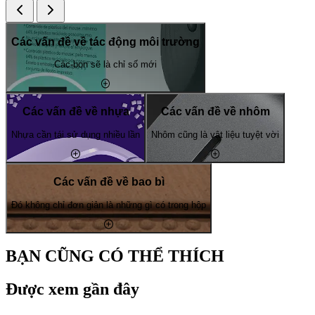
Các vấn đề về tác động môi trường
Các-bon sẽ là chỉ số mới
Các vấn đề về nhựa
Các vấn đề về nhôm
Nhựa cần tái sử dụng nhiều lần
Nhôm cũng là vật liệu tuyệt vời
Các vấn đề về bao bì
Đó không chỉ đơn giản là những gì có trong hộp
BẠN CŨNG CÓ THỂ THÍCH
Được xem gần đây