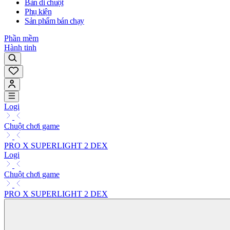
Bàn di chuột
Phụ kiện
Sản phẩm bán chạy
Phần mềm
Hành tinh
Logi
Chuột chơi game
PRO X SUPERLIGHT 2 DEX
Logi
Chuột chơi game
PRO X SUPERLIGHT 2 DEX