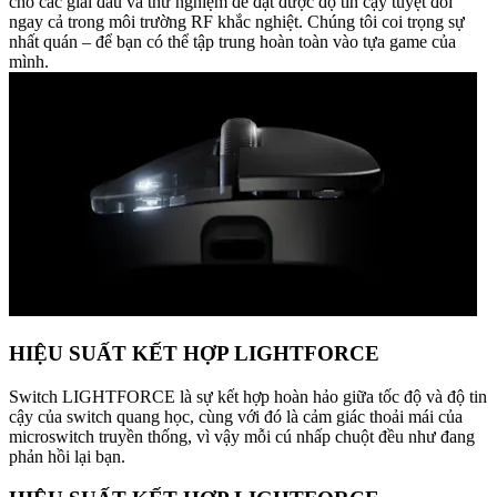
cho các giải đấu và thử nghiệm để đạt được độ tin cậy tuyệt đối
ngay cả trong môi trường RF khắc nghiệt. Chúng tôi coi trọng sự
nhất quán – để bạn có thể tập trung hoàn toàn vào tựa game của
mình.
HIỆU SUẤT KẾT HỢP LIGHTFORCE
Switch LIGHTFORCE là sự kết hợp hoàn hảo giữa tốc độ và độ tin
cậy của switch quang học, cùng với đó là cảm giác thoải mái của
microswitch truyền thống, vì vậy mỗi cú nhấp chuột đều như đang
phản hồi lại bạn.