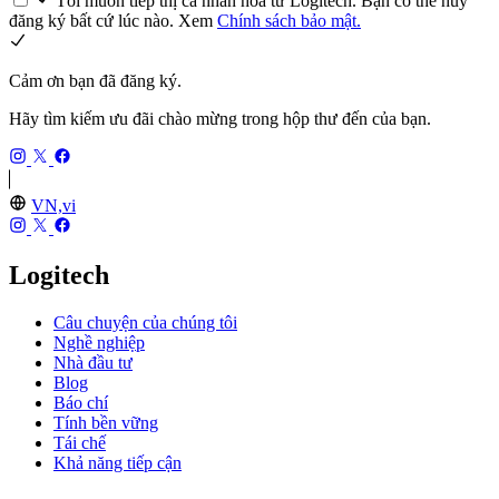
Tôi muốn tiếp thị cá nhân hóa từ Logitech. Bạn có thể hủy
đăng ký bất cứ lúc nào. Xem
Chính sách bảo mật.
Cảm ơn bạn đã đăng ký.
Hãy tìm kiếm ưu đãi chào mừng trong hộp thư đến của bạn.
VN,vi
Logitech
Câu chuyện của chúng tôi
Nghề nghiệp
Nhà đầu tư
Blog
Báo chí
Tính bền vững
Tái chế
Khả năng tiếp cận