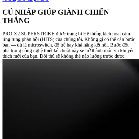
CÚ NHẤP GIÚP GIÀNH CHIẾN
THẮNG
PRO X2 SUPERSTRIKE được trang bị Hệ thống kích hoạt cảm
ứng rung phản hồi (HITS) của chúng tôi. Không gì có thể cản bước
bạn — dù là microswitch, độ trễ hay khả năng kết nối. Bước đột
phá trong công nghệ thiết kế chuột này sẽ trở thành món vũ khí yêu
thích mới của bạn. Đối thủ sẽ không thể nào lường trước được.