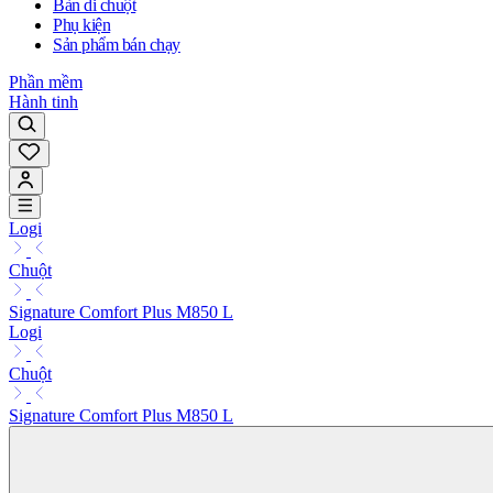
Bàn di chuột
Phụ kiện
Sản phẩm bán chạy
Phần mềm
Hành tinh
Logi
Chuột
Signature Comfort Plus M850 L
Logi
Chuột
Signature Comfort Plus M850 L