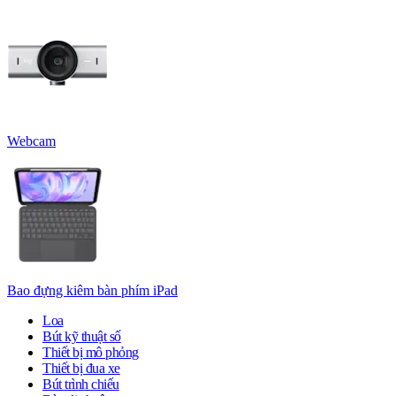
Webcam
Bao đựng kiêm bàn phím iPad
Loa
Bút kỹ thuật số
Thiết bị mô phỏng
Thiết bị đua xe
Bút trình chiếu