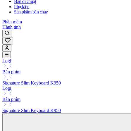
Bàn di chuột
Phụ kiện
Sản phẩm bán chạy
Phần mềm
Hành tinh
Logi
Bàn phím
Signature Slim Keyboard K950
Logi
Bàn phím
Signature Slim Keyboard K950