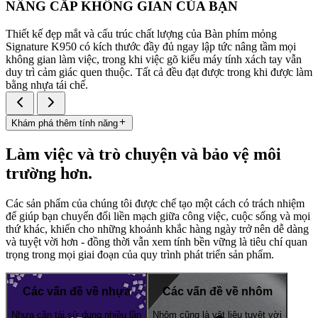
NÂNG CẤP KHÔNG GIAN CỦA BẠN
Thiết kế đẹp mắt và cấu trúc chất lượng của Bàn phím mỏng
Signature K950 có kích thước đầy đủ ngay lập tức nâng tầm mọi
không gian làm việc, trong khi việc gõ kiểu máy tính xách tay vẫn
duy trì cảm giác quen thuộc. Tất cả đều đạt được trong khi được làm
bằng nhựa tái chế.
Khám phá thêm tính năng
Làm việc và trò chuyện và bảo vệ môi
trường hơn.
Các sản phẩm của chúng tôi được chế tạo một cách có trách nhiệm
để giúp bạn chuyển đổi liền mạch giữa công việc, cuộc sống và mọi
thứ khác, khiến cho những khoảnh khắc hàng ngày trở nên dễ dàng
và tuyệt vời hơn - đồng thời vẫn xem tính bền vững là tiêu chí quan
trọng trong mọi giai đoạn của quy trình phát triển sản phẩm.
Các vấn đề về nhựa
Các vấn đề về nhôm
Nhựa cần tái sử dụng nhiều lần
Nhôm cũng là vật liệu tuyệt vời