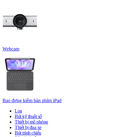
Webcam
Bao đựng kiêm bàn phím iPad
Loa
Bút kỹ thuật số
Thiết bị mô phỏng
Thiết bị đua xe
Bút trình chiếu