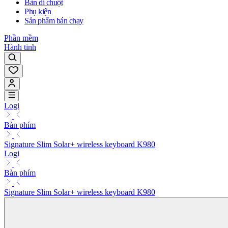
Bàn di chuột
Phụ kiện
Sản phẩm bán chạy
Phần mềm
Hành tinh
Logi
Bàn phím
Signature Slim Solar+ wireless keyboard K980
Logi
Bàn phím
Signature Slim Solar+ wireless keyboard K980