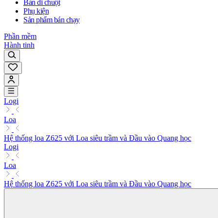
Bàn di chuột
Phụ kiện
Sản phẩm bán chạy
Phần mềm
Hành tinh
Logi
Loa
Hệ thống loa Z625 với Loa siêu trầm và Đầu vào Quang học
Logi
Loa
Hệ thống loa Z625 với Loa siêu trầm và Đầu vào Quang học