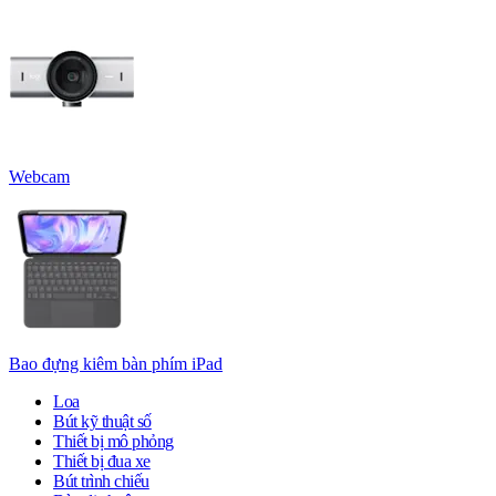
Webcam
Bao đựng kiêm bàn phím iPad
Loa
Bút kỹ thuật số
Thiết bị mô phỏng
Thiết bị đua xe
Bút trình chiếu