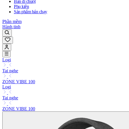
Bàn di chuột
Phụ kiện
Sản phẩm bán chạy
Phần mềm
Hành tinh
Logi
Tai nghe
ZONE VIBE 100
Logi
Tai nghe
ZONE VIBE 100