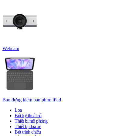
Webcam
Bao đựng kiêm bàn phím iPad
Loa
Bút kỹ thuật số
Thiết bị mô phỏng
Thiết bị đua xe
Bút trình chiếu