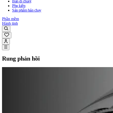
Bàn di chuột
Phụ kiện
Sản phẩm bán chạy
Phần mềm
Hành tinh
Rung phản hồi