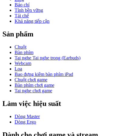
Báo chí
Tính bền vững
Tái chế
Khả năng tiếp cận
Sản phẩm
Chuột
Bàn phím
Tai nghe Tai nghe trong (Earbuds)
Webcam
Loa
Bao đựng kiêm bàn phím iPad
Chuột chơi game
Bàn phím chơi game
Tai nghe chơi game
Làm việc hiệu suất
Dòng Master
Dòng Ergo
Dành cho chơi game và stream