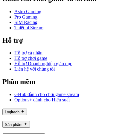
Astro Gaming
Pro Gaming
SIM Racing
Thiết bị Stream
Hỗ trợ
Hỗ trợ cá nhân
Hỗ trợ chơi game
Hỗ trợ Doanh nghiệp giáo dục
Liên hệ với chúng tôi
Phần mềm
GHub dành cho chơi game stream
Options+ dành cho Hiệu suất
Logitech
Sản phẩm