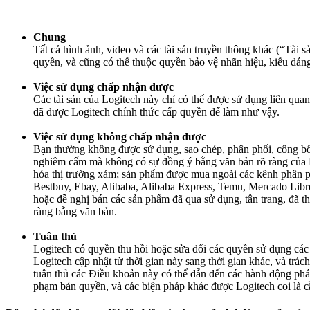
Chung
Tất cả hình ảnh, video và các tài sản truyền thông khác (“Tài s
quyền, và cũng có thể thuộc quyền bảo vệ nhãn hiệu, kiểu dáng
Việc sử dụng chấp nhận được
Các tài sản của Logitech này chỉ có thể được sử dụng liên qua
đã được Logitech chính thức cấp quyền để làm như vậy.
Việc sử dụng không chấp nhận được
Bạn thường không được sử dụng, sao chép, phân phối, công bố 
nghiêm cấm mà không có sự đồng ý bằng văn bản rõ ràng của L
hóa thị trường xám; sản phẩm được mua ngoài các kênh phân p
Bestbuy, Ebay, Alibaba, Alibaba Express, Temu, Mercado Libre,
hoặc đề nghị bán các sản phẩm đã qua sử dụng, tân trang, đã t
ràng bằng văn bản.
Tuân thủ
Logitech có quyền thu hồi hoặc sửa đổi các quyền sử dụng các 
Logitech cập nhật từ thời gian này sang thời gian khác, và trác
tuân thủ các Điều khoản này có thể dẫn đến các hành động pháp 
phạm bản quyền, và các biện pháp khác được Logitech coi là cầ