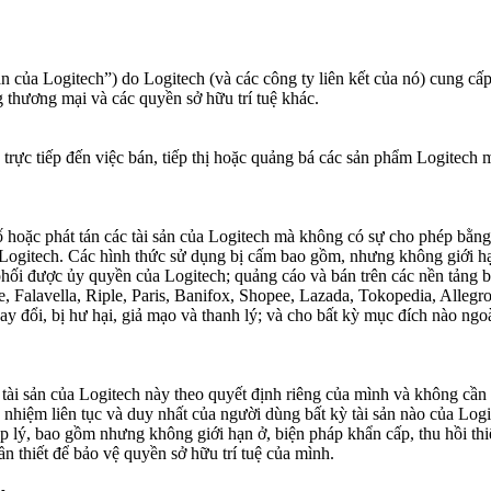
ản của Logitech”) do Logitech (và các công ty liên kết của nó) cung cấp
 thương mại và các quyền sở hữu trí tuệ khác.
n trực tiếp đến việc bán, tiếp thị hoặc quảng bá các sản phẩm Logitech
hoặc phát tán các tài sản của Logitech mà không có sự cho phép bằng 
ogitech. Các hình thức sử dụng bị cấm bao gồm, nhưng không giới hạ
hối được ủy quyền của Logitech; quảng cáo và bán trên các nền tảng
 Falavella, Riple, Paris, Banifox, Shopee, Lazada, Tokopedia, Allegro
hay đổi, bị hư hại, giả mạo và thanh lý; và cho bất kỳ mục đích nào n
tài sản của Logitech này theo quyết định riêng của mình và không cần 
h nhiệm liên tục và duy nhất của người dùng bất kỳ tài sản nào của Log
lý, bao gồm nhưng không giới hạn ở, biện pháp khẩn cấp, thu hồi thiệt h
n thiết để bảo vệ quyền sở hữu trí tuệ của mình.