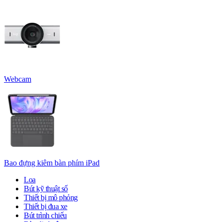
Webcam
Bao đựng kiêm bàn phím iPad
Loa
Bút kỹ thuật số
Thiết bị mô phỏng
Thiết bị đua xe
Bút trình chiếu