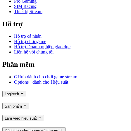
Pro Gaming
SIM Racing
Thiết bị Stream
Hỗ trợ
Hỗ trợ cá nhân
Hỗ trợ chơi game
Hỗ trợ Doanh nghiệp giáo dục
Liên hệ với chúng tôi
Phần mềm
GHub dành cho chơi game stream
Options+ dành cho Hiệu suất
Logitech
Sản phẩm
Làm việc hiệu suất
Dành cho chơi game và stream