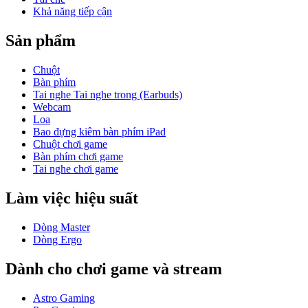
Khả năng tiếp cận
Sản phẩm
Chuột
Bàn phím
Tai nghe Tai nghe trong (Earbuds)
Webcam
Loa
Bao đựng kiêm bàn phím iPad
Chuột chơi game
Bàn phím chơi game
Tai nghe chơi game
Làm việc hiệu suất
Dòng Master
Dòng Ergo
Dành cho chơi game và stream
Astro Gaming