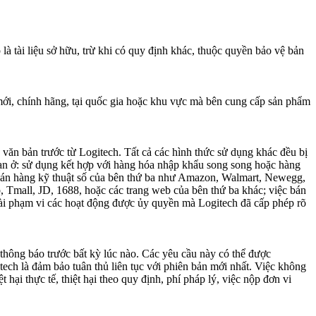
 là tài liệu sở hữu, trừ khi có quy định khác, thuộc quyền bảo vệ bản
 mới, chính hãng, tại quốc gia hoặc khu vực mà bên cung cấp sản phẩm
văn bản trước từ Logitech. Tất cả các hình thức sử dụng khác đều bị
n ở: sử dụng kết hợp với hàng hóa nhập khẩu song song hoặc hàng
 bán hàng kỹ thuật số của bên thứ ba như Amazon, Walmart, Newegg,
, Tmall, JD, 1688, hoặc các trang web của bên thứ ba khác; việc bán
goài phạm vi các hoạt động được ủy quyền mà Logitech đã cấp phép rõ
thông báo trước bất kỳ lúc nào. Các yêu cầu này có thể được
itech là đảm bảo tuân thủ liên tục với phiên bản mới nhất. Việc không
ại thực tế, thiệt hại theo quy định, phí pháp lý, việc nộp đơn vi