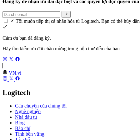
Đăng ký để nhận ưu đãi đặc biệt và các quyền lợi độc quyền của
Tôi muốn tiếp thị cá nhân hóa từ Logitech. Bạn có thể hủy đă
Cảm ơn bạn đã đăng ký.
Hãy tìm kiếm ưu đãi chào mừng trong hộp thư đến của bạn.
VN,vi
Logitech
Câu chuyện của chúng tôi
Nghề nghiệp
Nhà đầu tư
Blog
Báo chí
Tính bền vững
Tái chế