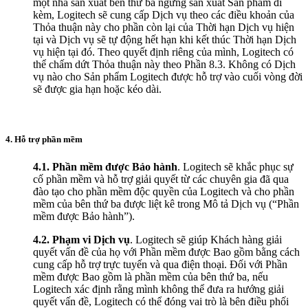
một nhà sản xuất bên thứ ba ngừng sản xuất Sản phẩm đi
kèm, Logitech sẽ cung cấp Dịch vụ theo các điều khoản của
Thỏa thuận này cho phần còn lại của Thời hạn Dịch vụ hiện
tại và Dịch vụ sẽ tự động hết hạn khi kết thúc Thời hạn Dịch
vụ hiện tại đó. Theo quyết định riêng của mình, Logitech có
thể chấm dứt Thỏa thuận này theo Phần 8.3. Không có Dịch
vụ nào cho Sản phẩm Logitech được hỗ trợ vào cuối vòng đời
sẽ được gia hạn hoặc kéo dài.
4. Hỗ trợ phần mềm
4.1.
Phần mềm được Bảo hành
. Logitech sẽ khắc phục sự
cố phần mềm và hỗ trợ giải quyết từ các chuyên gia đã qua
đào tạo cho phần mềm độc quyền của Logitech và cho phần
mềm của bên thứ ba được liệt kê trong Mô tả Dịch vụ (“Phần
mềm được Bảo hành”).
4.2.
Phạm vi Dịch vụ
. Logitech sẽ giúp Khách hàng giải
quyết vấn đề của họ với Phần mềm được Bao gồm bằng cách
cung cấp hỗ trợ trực tuyến và qua điện thoại. Đối với Phần
mềm được Bao gồm là phần mềm của bên thứ ba, nếu
Logitech xác định rằng mình không thể đưa ra hướng giải
quyết vấn đề, Logitech có thể đóng vai trò là bên điều phối