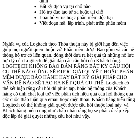
định
Bất kỳ dịch vụ tại chỗ nào
Hỗ trợ đào tạo từ xa hoặc tại chỗ
Loại bỏ virus hoặc phần mềm độc hại
Viết đoạn mã, lập trình, phát triển phần mềm
Nghĩa vụ của Logitech theo Thỏa thuận này bị giới hạn đến việc
giúp mọi người quen thuộc với Phần mềm được Bao gồm và các hệ
thống hỗ trợ có liên quan, đồng thời đưa ra kết quả từ những nỗ lực
hợp lý của Logitech để giải đáp các câu hỏi của Khách hàng.
LOGITECH KHÔNG BẢO ĐẢM RẰNG BẤT KỲ CÂU HỎI
CỤ THỂ NÀO CŨNG SẼ ĐƯỢC GIẢI QUYẾT, HOẶC PHẦN
MỀM ĐƯỢC BẢO HÀNH HAY BẤT KỲ GIẢI PHÁP CHO
VẤN ĐỀ NÀO SẼ TẠO RA KẾT QUẢ CỤ THỂ. Logitech có
thể kết luận rằng câu hỏi đủ phức tạp, hoặc hệ thống của Khách
hàng có tính chất loại trừ việc phân tích hiệu quả câu hỏi thông qua
các cuộc thảo luận qua email hoặc điện thoại. Khách hàng hiểu rằng
Logitech có thể không giải quyết được câu hỏi thuộc loại này, và
Khách hàng hiểu cũng như chấp nhận rằng họ sẽ phải có sắp xếp
độc lập để giải quyết những câu hỏi như vậy.