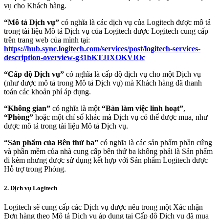
vụ cho Khách hàng.
“Mô tả Dịch vụ”
có nghĩa là các dịch vụ của Logitech được mô tả
trong tài liệu Mô tả Dịch vụ của Logitech được Logitech cung cấp
trên trang web của mình tại:
https://hub.sync.logitech.com/services/post/logitech-services-
description-overview-g31bKTJIXOKVIOc
“Cấp độ Dịch vụ”
có nghĩa là cấp độ dịch vụ cho một Dịch vụ
(như được mô tả trong Mô tả Dịch vụ) mà Khách hàng đã thanh
toán các khoản phí áp dụng.
“Không gian”
có nghĩa là một
“Bàn làm việc linh hoạt”
,
“Phòng”
hoặc một chỉ số khác mà Dịch vụ có thể được mua, như
được mô tả trong tài liệu Mô tả Dịch vụ.
“Sản phẩm của Bên thứ ba”
có nghĩa là các sản phẩm phần cứng
và phần mềm của nhà cung cấp bên thứ ba không phải là Sản phẩm
đi kèm nhưng được sử dụng kết hợp với Sản phẩm Logitech được
Hỗ trợ trong Phòng.
2. Dịch vụ Logitech
Logitech sẽ cung cấp các Dịch vụ được nêu trong một Xác nhận
Đơn hàng theo Mô tả Dịch vụ áp dụng tại Cấp độ Dịch vụ đã mua