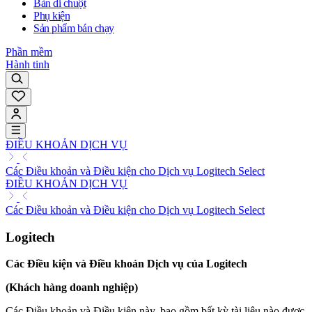
Bàn di chuột
Phụ kiện
Sản phẩm bán chạy
Phần mềm
Hành tinh
ĐIỀU KHOẢN DỊCH VỤ
Các Điều khoản và Điều kiện cho Dịch vụ Logitech Select
ĐIỀU KHOẢN DỊCH VỤ
Các Điều khoản và Điều kiện cho Dịch vụ Logitech Select
Logitech
Các Điều kiện và Điều khoản Dịch vụ của Logitech
(Khách hàng doanh nghiệp)
Các Điều khoản và Điều kiện này, bao gồm bất kỳ tài liệu nào được