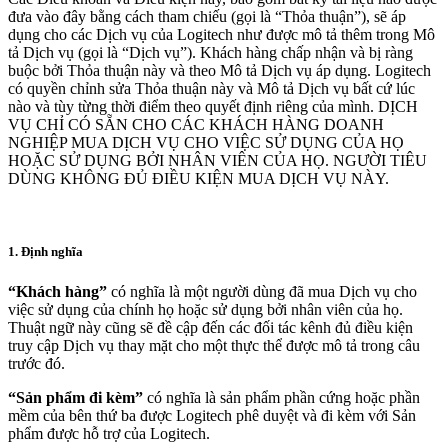
đưa vào đây bằng cách tham chiếu (gọi là “Thỏa thuận”), sẽ áp
dụng cho các Dịch vụ của Logitech như được mô tả thêm trong Mô
tả Dịch vụ (gọi là “Dịch vụ”). Khách hàng chấp nhận và bị ràng
buộc bởi Thỏa thuận này và theo Mô tả Dịch vụ áp dụng. Logitech
có quyền chỉnh sửa Thỏa thuận này và Mô tả Dịch vụ bất cứ lúc
nào và tùy từng thời điểm theo quyết định riêng của mình. DỊCH
VỤ CHỈ CÓ SẴN CHO CÁC KHÁCH HÀNG DOANH
NGHIỆP MUA DỊCH VỤ CHO VIỆC SỬ DỤNG CỦA HỌ
HOẶC SỬ DỤNG BỞI NHÂN VIÊN CỦA HỌ. NGƯỜI TIÊU
DÙNG KHÔNG ĐỦ ĐIỀU KIỆN MUA DỊCH VỤ NÀY.
1. Định nghĩa
“Khách hàng”
có nghĩa là một người dùng đã mua Dịch vụ cho
việc sử dụng của chính họ hoặc sử dụng bởi nhân viên của họ.
Thuật ngữ này cũng sẽ đề cập đến các đối tác kênh đủ điều kiện
truy cập Dịch vụ thay mặt cho một thực thể được mô tả trong câu
trước đó.
“Sản phẩm đi kèm”
có nghĩa là sản phẩm phần cứng hoặc phần
mềm của bên thứ ba được Logitech phê duyệt và đi kèm với Sản
phẩm được hỗ trợ của Logitech.