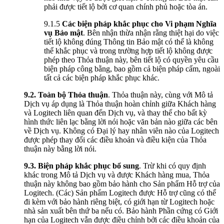
phải được tiết lộ bởi cơ quan chính phủ hoặc tòa án.
9.1.5
Các biện pháp khắc phục cho Vi phạm Nghĩa
vụ Bảo mật
. Bên nhận thừa nhận rằng thiệt hại do việc
tiết lộ không đúng Thông tin Bảo mật có thể là không
thể khắc phục và trong trường hợp tiết lộ không được
phép theo Thỏa thuận này, bên tiết lộ có quyền yêu cầu
biện pháp công bằng, bao gồm cả biện pháp cấm, ngoài
tất cả các biện pháp khắc phục khác.
9.2.
Toàn bộ Thỏa thuận
. Thỏa thuận này, cùng với Mô tả
Dịch vụ áp dụng là Thỏa thuận hoàn chỉnh giữa Khách hàng
và Logitech liên quan đến Dịch vụ, và thay thế cho bất kỳ
hình thức liên lạc bằng lời nói hoặc văn bản nào giữa các bên
về Dịch vụ. Không có Đại lý hay nhân viên nào của Logitech
được phép thay đổi các điều khoản và điều kiện của Thỏa
thuận này bằng lời nói.
9.3.
Biện pháp khắc phục bổ sung
. Trừ khi có quy định
khác trong Mô tả Dịch vụ và được Khách hàng mua, Thỏa
thuận này không bao gồm bảo hành cho Sản phẩm Hỗ trợ của
Logitech. (Các) Sản phẩm Logitech được Hỗ trợ cũng có thể
đi kèm với bảo hành riêng biệt, có giới hạn từ Logitech hoặc
nhà sản xuất bên thứ ba nếu có. Bảo hành Phần cứng có Giới
hạn của Logitech vẫn được điều chỉnh bởi các điều khoản của