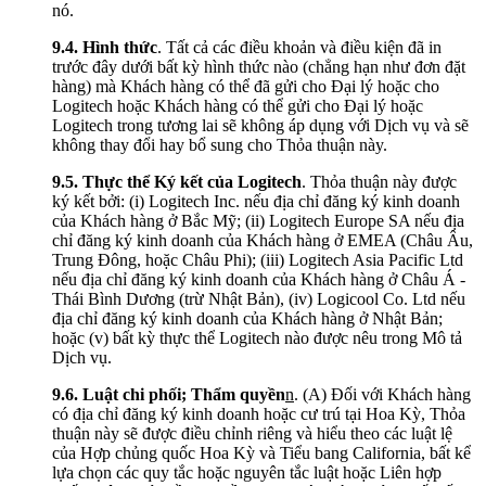
nó.
9.4.
Hình thức
. Tất cả các điều khoản và điều kiện đã in
trước đây dưới bất kỳ hình thức nào (chẳng hạn như đơn đặt
hàng) mà Khách hàng có thể đã gửi cho Đại lý hoặc cho
Logitech hoặc Khách hàng có thể gửi cho Đại lý hoặc
Logitech trong tương lai sẽ không áp dụng với Dịch vụ và sẽ
không thay đổi hay bổ sung cho Thỏa thuận này.
9.5.
Thực thể Ký kết của Logitech
. Thỏa thuận này được
ký kết bởi: (i) Logitech Inc. nếu địa chỉ đăng ký kinh doanh
của Khách hàng ở Bắc Mỹ; (ii) Logitech Europe SA nếu địa
chỉ đăng ký kinh doanh của Khách hàng ở EMEA (Châu Âu,
Trung Đông, hoặc Châu Phi); (iii) Logitech Asia Pacific Ltd
nếu địa chỉ đăng ký kinh doanh của Khách hàng ở Châu Á -
Thái Bình Dương (trừ Nhật Bản), (iv) Logicool Co. Ltd nếu
địa chỉ đăng ký kinh doanh của Khách hàng ở Nhật Bản;
hoặc (v) bất kỳ thực thể Logitech nào được nêu trong Mô tả
Dịch vụ.
9.6.
Luật chi phối; Thẩm quyền
n
. (A) Đối với Khách hàng
có địa chỉ đăng ký kinh doanh hoặc cư trú tại Hoa Kỳ, Thỏa
thuận này sẽ được điều chỉnh riêng và hiểu theo các luật lệ
của Hợp chủng quốc Hoa Kỳ và Tiểu bang California, bất kể
lựa chọn các quy tắc hoặc nguyên tắc luật hoặc Liên hợp