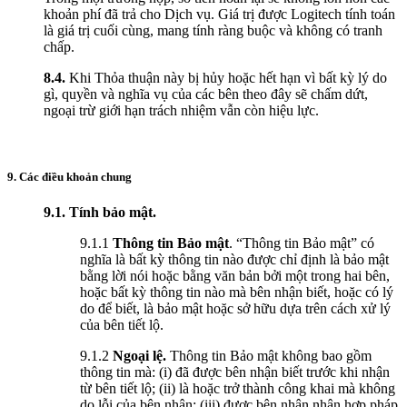
khoản phí đã trả cho Dịch vụ. Giá trị được Logitech tính toán
là giá trị cuối cùng, mang tính ràng buộc và không có tranh
chấp.
8.4.
Khi Thỏa thuận này bị hủy hoặc hết hạn vì bất kỳ lý do
gì, quyền và nghĩa vụ của các bên theo đây sẽ chấm dứt,
ngoại trừ giới hạn trách nhiệm vẫn còn hiệu lực.
9. Các điều khoản chung
9.1. Tính bảo mật.
9.1.1
Thông tin Bảo mật
. “Thông tin Bảo mật” có
nghĩa là bất kỳ thông tin nào được chỉ định là bảo mật
bằng lời nói hoặc bằng văn bản bởi một trong hai bên,
hoặc bất kỳ thông tin nào mà bên nhận biết, hoặc có lý
do để biết, là bảo mật hoặc sở hữu dựa trên cách xử lý
của bên tiết lộ.
9.1.2
Ngoại lệ.
Thông tin Bảo mật không bao gồm
thông tin mà: (i) đã được bên nhận biết trước khi nhận
từ bên tiết lộ; (ii) là hoặc trở thành công khai mà không
do lỗi của bên nhận; (iii) được bên nhận nhận hợp pháp