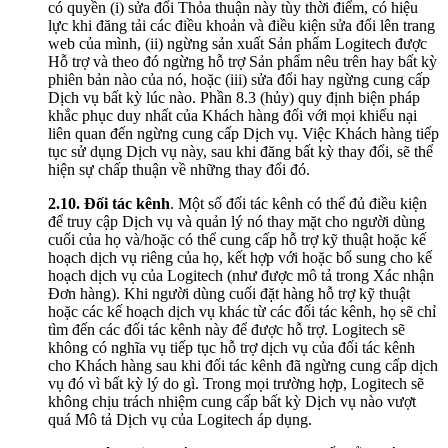
có quyền (i) sửa đổi Thỏa thuận này tùy thời điểm, có hiệu
lực khi đăng tải các điều khoản và điều kiện sửa đổi lên trang
web của mình, (ii) ngừng sản xuất Sản phẩm Logitech được
Hỗ trợ và theo đó ngừng hỗ trợ Sản phẩm nêu trên hay bất kỳ
phiên bản nào của nó, hoặc (iii) sửa đổi hay ngừng cung cấp
Dịch vụ bất kỳ lúc nào. Phần 8.3 (hủy) quy định biện pháp
khắc phục duy nhất của Khách hàng đối với mọi khiếu nại
liên quan đến ngừng cung cấp Dịch vụ. Việc Khách hàng tiếp
tục sử dụng Dịch vụ này, sau khi đăng bất kỳ thay đổi, sẽ thể
hiện sự chấp thuận về những thay đổi đó.
2.10.
Đối tác kênh
. Một số đối tác kênh có thể đủ điều kiện
để truy cập Dịch vụ và quản lý nó thay mặt cho người dùng
cuối của họ và/hoặc có thể cung cấp hỗ trợ kỹ thuật hoặc kế
hoạch dịch vụ riêng của họ, kết hợp với hoặc bổ sung cho kế
hoạch dịch vụ của Logitech (như được mô tả trong Xác nhận
Đơn hàng). Khi người dùng cuối đặt hàng hỗ trợ kỹ thuật
hoặc các kế hoạch dịch vụ khác từ các đối tác kênh, họ sẽ chỉ
tìm đến các đối tác kênh này để được hỗ trợ. Logitech sẽ
không có nghĩa vụ tiếp tục hỗ trợ dịch vụ của đối tác kênh
cho Khách hàng sau khi đối tác kênh đã ngừng cung cấp dịch
vụ đó vì bất kỳ lý do gì. Trong mọi trường hợp, Logitech sẽ
không chịu trách nhiệm cung cấp bất kỳ Dịch vụ nào vượt
quá Mô tả Dịch vụ của Logitech áp dụng.