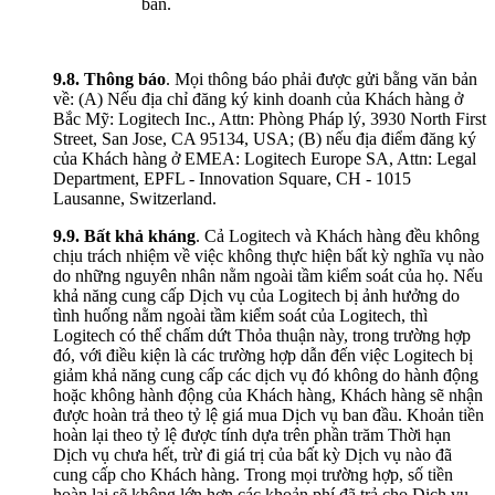
bản.
9.8. Thông báo
. Mọi thông báo phải được gửi bằng văn bản
về: (A) Nếu địa chỉ đăng ký kinh doanh của Khách hàng ở
Bắc Mỹ: Logitech Inc., Attn: Phòng Pháp lý, 3930 North First
Street, San Jose, CA 95134, USA; (B) nếu địa điểm đăng ký
của Khách hàng ở EMEA: Logitech Europe SA, Attn: Legal
Department, EPFL - Innovation Square, CH - 1015
Lausanne, Switzerland.
9.9.
Bất khả kháng
. Cả Logitech và Khách hàng đều không
chịu trách nhiệm về việc không thực hiện bất kỳ nghĩa vụ nào
do những nguyên nhân nằm ngoài tầm kiểm soát của họ. Nếu
khả năng cung cấp Dịch vụ của Logitech bị ảnh hưởng do
tình huống nằm ngoài tầm kiểm soát của Logitech, thì
Logitech có thể chấm dứt Thỏa thuận này, trong trường hợp
đó, với điều kiện là các trường hợp dẫn đến việc Logitech bị
giảm khả năng cung cấp các dịch vụ đó không do hành động
hoặc không hành động của Khách hàng, Khách hàng sẽ nhận
được hoàn trả theo tỷ lệ giá mua Dịch vụ ban đầu. Khoản tiền
hoàn lại theo tỷ lệ được tính dựa trên phần trăm Thời hạn
Dịch vụ chưa hết, trừ đi giá trị của bất kỳ Dịch vụ nào đã
cung cấp cho Khách hàng. Trong mọi trường hợp, số tiền
hoàn lại sẽ không lớn hơn các khoản phí đã trả cho Dịch vụ.