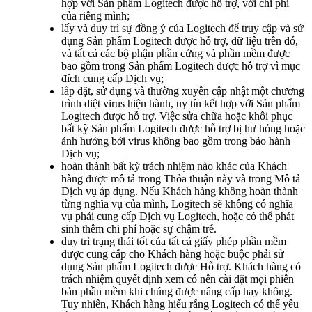
hợp với Sản phẩm Logitech được hỗ trợ, với chi phí
của riêng mình;
lấy và duy trì sự đồng ý của Logitech để truy cập và sử
dụng Sản phẩm Logitech được hỗ trợ, dữ liệu trên đó,
và tất cả các bộ phận phần cứng và phần mềm được
bao gồm trong Sản phẩm Logitech được hỗ trợ vì mục
đích cung cấp Dịch vụ;
lắp đặt, sử dụng và thường xuyên cập nhật một chương
trình diệt virus hiện hành, uy tín kết hợp với Sản phẩm
Logitech được hỗ trợ. Việc sửa chữa hoặc khôi phục
bất kỳ Sản phẩm Logitech được hỗ trợ bị hư hỏng hoặc
ảnh hưởng bởi virus không bao gồm trong bảo hành
Dịch vụ;
hoàn thành bất kỳ trách nhiệm nào khác của Khách
hàng được mô tả trong Thỏa thuận này và trong Mô tả
Dịch vụ áp dụng. Nếu Khách hàng không hoàn thành
từng nghĩa vụ của mình, Logitech sẽ không có nghĩa
vụ phải cung cấp Dịch vụ Logitech, hoặc có thể phát
sinh thêm chi phí hoặc sự chậm trễ.
duy trì trạng thái tốt của tất cả giấy phép phần mềm
được cung cấp cho Khách hàng hoặc buộc phải sử
dụng Sản phẩm Logitech được Hỗ trợ. Khách hàng có
trách nhiệm quyết định xem có nên cài đặt mọi phiên
bản phần mềm khi chúng được nâng cấp hay không.
Tuy nhiên, Khách hàng hiểu rằng Logitech có thể yêu