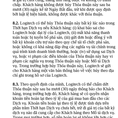
chấp. Khách hàng không được hủy Thỏa thuận này sau ba
mươi (30) ngày kể từ Ngày Bắt đầu, trừ khi được quy định
bởi luật lệ hiện hành, không được khác với thỏa thuận.
8.2.
Logitech có thể hủy Thỏa thuận này bất kỳ lúc nào trong
Thời hạn Dịch vụ nếu Khách hàng: (i) khai báo sai cho
Logitech hoặc đại lý của Logitech, (ii) mất khả năng thanh
toán hoặc bị tuyên bố phá sản, (iii) gửi đơn hoặc đồng ý với
bất kỳ khoản cứu trợ nào theo quy chế tái tổ chức phá sản,
hoặc không có khả năng đáp ứng các nghĩa vụ tài chính trong
quá trình kinh doanh bình thường, hoặc (iv) sử dụng sai Dịch
vụ, hoặc vi phạm các điều khoản của Thỏa thuận này hay vi
phạm các nghĩa vụ trong Thỏa thuận này hoặc Mô tả Dịch
vụ. Trong trường hợp hủy Thỏa thuận này, Logitech sẽ gửi
cho Khách hàng một văn bản thông báo về việc hủy theo địa
chỉ ghi trong hồ sơ của Logitech.
8.3.
Theo quyết định của mình, Logitech có thể chấm dứt
Thỏa thuận này sau ba mươi (30) ngày thông báo cho Khách
hàng, trong trường hợp đó, Khách hàng sẽ có quyền nhận
khoản tiền hoàn lại theo tỷ lệ của giá mua ban đầu cho các
Dịch vụ. Khoản tiền hoàn lại theo tỷ lệ được tính dựa trên
phần trăm Thời hạn Dịch vụ chưa hết, trừ đi giá trị của bất kỳ
dịch vụ nào đã cung cấp cho Khách hàng theo Mô tả dịch vụ.
Trong mọi trường hợp, số tiền hoàn lại sẽ không lớn hơn các