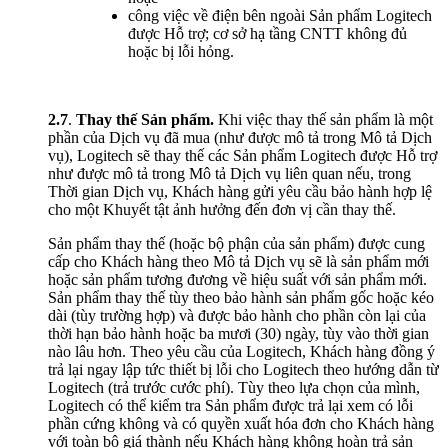
công việc về điện bên ngoài Sản phẩm Logitech
được Hỗ trợ; cơ sở hạ tầng CNTT không đủ
hoặc bị lỗi hỏng.
2.7
.
Thay thế Sản phẩm.
Khi việc thay thế sản phẩm là một
phần của Dịch vụ đã mua (như được mô tả trong Mô tả Dịch
vụ), Logitech sẽ thay thế các Sản phẩm Logitech được Hỗ trợ
như được mô tả trong Mô tả Dịch vụ liên quan nếu, trong
Thời gian Dịch vụ, Khách hàng gửi yêu cầu bảo hành hợp lệ
cho một Khuyết tật ảnh hưởng đến đơn vị cần thay thế.
Sản phẩm thay thế (hoặc bộ phận của sản phẩm) được cung
cấp cho Khách hàng theo Mô tả Dịch vụ sẽ là sản phẩm mới
hoặc sản phẩm tương đương về hiệu suất với sản phẩm mới.
Sản phẩm thay thế tùy theo bảo hành sản phẩm gốc hoặc kéo
dài (tùy trường hợp) và được bảo hành cho phần còn lại của
thời hạn bảo hành hoặc ba mươi (30) ngày, tùy vào thời gian
nào lâu hơn. Theo yêu cầu của Logitech, Khách hàng đồng ý
trả lại ngay lập tức thiết bị lỗi cho Logitech theo hướng dẫn từ
Logitech (trả trước cước phí). Tùy theo lựa chọn của mình,
Logitech có thể kiểm tra Sản phẩm được trả lại xem có lỗi
phần cứng không và có quyền xuất hóa đơn cho Khách hàng
với toàn bộ giá thành nếu Khách hàng không hoàn trả sản