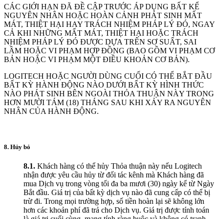
CÁC GIỚI HẠN ĐÃ ĐỀ CẬP TRƯỚC ÁP DỤNG BẤT KỂ
NGUYÊN NHÂN HOẶC HOÀN CẢNH PHÁT SINH MẤT
MÁT, THIỆT HẠI HAY TRÁCH NHIỆM PHÁP LÝ ĐÓ, NGAY
CẢ KHI NHỮNG MẤT MÁT, THIỆT HẠI HOẶC TRÁCH
NHIỆM PHÁP LÝ ĐÓ ĐƯỢC DỰA TRÊN SƠ SUẤT, SAI
LẦM HOẶC VI PHẠM HỢP ĐỒNG (BAO GỒM VI PHẠM CƠ
BẢN HOẶC VI PHẠM MỘT ĐIỀU KHOẢN CƠ BẢN).
LOGITECH HOẶC NGƯỜI DÙNG CUỐI CÓ THỂ BẮT ĐẦU
BẤT KỲ HÀNH ĐỘNG NÀO DƯỚI BẤT KỲ HÌNH THỨC
NÀO PHÁT SINH BÊN NGOÀI THỎA THUẬN NÀY TRONG
HƠN MƯỜI TÁM (18) THÁNG SAU KHI XẢY RA NGUYÊN
NHÂN CỦA HÀNH ĐỘNG.
8. Hủy bỏ
8.1.
Khách hàng có thể hủy Thỏa thuận này nếu Logitech
nhận được yêu cầu hủy từ đối tác kênh mà Khách hàng đã
mua Dịch vụ trong vòng tối đa ba mươi (30) ngày kể từ Ngày
Bắt đầu. Giá trị của bất kỳ dịch vụ nào đã cung cấp có thể bị
trừ đi. Trong mọi trường hợp, số tiền hoàn lại sẽ không lớn
hơn các khoản phí đã trả cho Dịch vụ. Giá trị được tính toán
là giá trị cuối cùng, mang tính ràng buộc và không có tranh