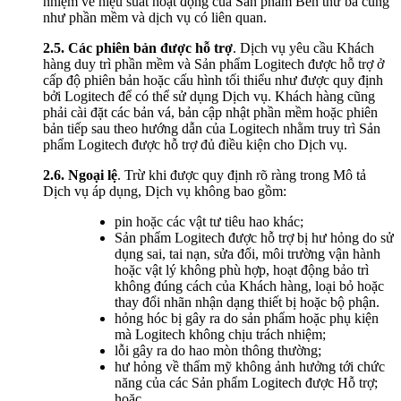
nhiệm về hiệu suất hoạt động của Sản phẩm Bên thứ ba cũng
như phần mềm và dịch vụ có liên quan.
2.5.
Các phiên bản được hỗ trợ
. Dịch vụ yêu cầu Khách
hàng duy trì phần mềm và Sản phẩm Logitech được hỗ trợ ở
cấp độ phiên bản hoặc cấu hình tối thiểu như được quy định
bởi Logitech để có thể sử dụng Dịch vụ. Khách hàng cũng
phải cài đặt các bản vá, bản cập nhật phần mềm hoặc phiên
bản tiếp sau theo hướng dẫn của Logitech nhằm truy trì Sản
phẩm Logitech được hỗ trợ đủ điều kiện cho Dịch vụ.
2.6.
Ngoại lệ
. Trừ khi được quy định rõ ràng trong Mô tả
Dịch vụ áp dụng, Dịch vụ không bao gồm:
pin hoặc các vật tư tiêu hao khác;
Sản phẩm Logitech được hỗ trợ bị hư hỏng do sử
dụng sai, tai nạn, sửa đổi, môi trường vận hành
hoặc vật lý không phù hợp, hoạt động bảo trì
không đúng cách của Khách hàng, loại bỏ hoặc
thay đổi nhãn nhận dạng thiết bị hoặc bộ phận.
hỏng hóc bị gây ra do sản phẩm hoặc phụ kiện
mà Logitech không chịu trách nhiệm;
lỗi gây ra do hao mòn thông thường;
hư hỏng về thẩm mỹ không ảnh hưởng tới chức
năng của các Sản phẩm Logitech được Hỗ trợ;
hoặc