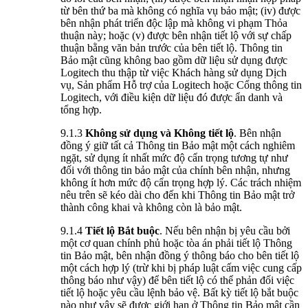
từ bên thứ ba mà không có nghĩa vụ bảo mật; (iv) được
bên nhận phát triển độc lập mà không vi phạm Thỏa
thuận này; hoặc (v) được bên nhận tiết lộ với sự chấp
thuận bằng văn bản trước của bên tiết lộ. Thông tin
Bảo mật cũng không bao gồm dữ liệu sử dụng được
Logitech thu thập từ việc Khách hàng sử dụng Dịch
vụ, Sản phẩm Hỗ trợ của Logitech hoặc Cổng thông tin
Logitech, với điều kiện dữ liệu đó được ẩn danh và
tổng hợp.
9.1.3
Không sử dụng và Không tiết lộ
. Bên nhận
đồng ý giữ tất cả Thông tin Bảo mật một cách nghiêm
ngặt, sử dụng ít nhất mức độ cẩn trọng tương tự như
đối với thông tin bảo mật của chính bên nhận, nhưng
không ít hơn mức độ cẩn trọng hợp lý. Các trách nhiệm
nêu trên sẽ kéo dài cho đến khi Thông tin Bảo mật trở
thành công khai và không còn là bảo mật.
9.1.4
Tiết lộ Bắt buộc
. Nếu bên nhận bị yêu cầu bởi
một cơ quan chính phủ hoặc tòa án phải tiết lộ Thông
tin Bảo mật, bên nhận đồng ý thông báo cho bên tiết lộ
một cách hợp lý (trừ khi bị pháp luật cấm việc cung cấp
thông báo như vậy) để bên tiết lộ có thể phản đối việc
tiết lộ hoặc yêu cầu lệnh bảo vệ. Bất kỳ tiết lộ bắt buộc
nào như vậy sẽ được giới hạn ở Thông tin Bảo mật cần