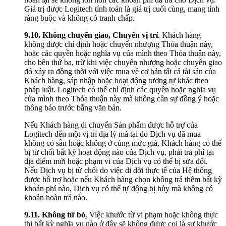
Giá trị được Logitech tính toán là giá trị cuối cùng, mang tính
ràng buộc và không có tranh chấp.
9.10.
Không chuyển giao, Chuyển vị trí
. Khách hàng
không được chỉ định hoặc chuyển nhượng Thỏa thuận này,
hoặc các quyền hoặc nghĩa vụ của mình theo Thỏa thuận này,
cho bên thứ ba, trừ khi việc chuyển nhượng hoặc chuyển giao
đó xảy ra đồng thời với việc mua về cơ bản tất cả tài sản của
Khách hàng, sáp nhập hoặc hoạt động tương tự khác theo
pháp luật. Logitech có thể chỉ định các quyền hoặc nghĩa vụ
của mình theo Thỏa thuận này mà không cần sự đồng ý hoặc
thông báo trước bằng văn bản.
Nếu Khách hàng di chuyển Sản phẩm được hỗ trợ của
Logitech đến một vị trí địa lý mà tại đó Dịch vụ đã mua
không có sẵn hoặc không ở cùng mức giá, Khách hàng có thể
bị từ chối bất kỳ hoạt động nào của Dịch vụ, phải trả phí tại
địa điểm mới hoặc phạm vi của Dịch vụ có thể bị sửa đổi.
Nếu Dịch vụ bị từ chối do việc di dời thực tế của Hệ thống
được hỗ trợ hoặc nếu Khách hàng chọn không trả thêm bất kỳ
khoản phí nào, Dịch vụ có thể tự động bị hủy mà không có
khoản hoàn trả nào.
9.11. Không từ bỏ
.
Việc khước từ vi phạm hoặc không thực
thi bất kỳ nghĩa vụ nào ở đây sẽ không được coi là sự khước