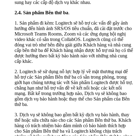
sung hay các cấp độ dịch vụ khác nhau.
2.4.
Sản phẩm Bên thứ ba
.
1. Sản phẩm đi kèm: Logitech sẽ hỗ trợ các vấn đề gây ảnh
hưởng đến hình ảnh SRS/OS tiêu chuẩn, đã cài đặt trước cho
Microsoft Teams Rooms, Zoom và các ứng dụng hội nghị
video khác có sẵn trong CollabOS. Logitech cũng có thể
đóng vai trò như bên điều giải giữa Khách hàng và nhà cung
cấp bên thứ ba để Khách hàng nhận được hỗ trợ mà họ có thể
được hưởng theo bất kỳ bảo hành nào với những nhà cung
cấp khác.
2. Logitech sẽ sử dụng nỗ lực hợp lý về mặt thương mại để
hỗ trợ các Sản phẩm Bên thứ ba có sẵn trong phòng, trong
giới hạn chúng tương tác với Sản phẩm Logitech được hỗ trợ,
chẳng hạn như hỗ trợ vấn đề về kết nối hoặc các kết nối
mạng. Bất kể trong trường hợp nào, Dịch vụ sẽ không bao
gồm dịch vụ bảo hành hoặc thay thế cho Sản phẩm của Bên
thứ ba.
3. Dịch vụ sẽ không bao gồm bất kỳ dịch vụ bảo hành, thay
thế hoặc sửa chữa nào cho các Sản phẩm Bên thứ ba. Khách
hàng có trách nhiệm bảo đảm mình có bảo hành thích hợp
cho Sản phẩm Bên thứ ba và Logitech không chịu trách