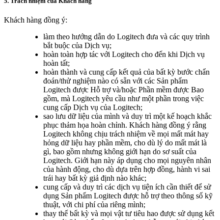
5. Trách nhiệm của Khách hàng
Khách hàng đồng ý:
làm theo hướng dẫn do Logitech đưa và các quy trình
bắt buộc của Dịch vụ;
hoàn toàn hợp tác với Logitech cho đến khi Dịch vụ
hoàn tất;
hoàn thành và cung cấp kết quả của bất kỳ bước chẩn
đoán/thử nghiệm nào có sẵn với các Sản phẩm
Logitech được Hỗ trợ và/hoặc Phần mềm được Bao
gồm, mà Logitech yêu cầu như một phần trong việc
cung cấp Dịch vụ của Logitech;
sao lưu dữ liệu của mình và duy trì một kế hoạch khắc
phục thảm họa hoàn chỉnh. Khách hàng đồng ý rằng
Logitech không chịu trách nhiệm về mọi mất mát hay
hỏng dữ liệu hay phần mềm, cho dù lý do mất mát là
gì, bao gồm nhưng không giới hạn do sơ suất của
Logitech. Giới hạn này áp dụng cho mọi nguyên nhân
của hành động, cho dù dựa trên hợp đồng, hành vi sai
trái hay bất kỳ giả định nào khác;
cung cấp và duy trì các dịch vụ tiện ích cần thiết để sử
dụng Sản phẩm Logitech được hỗ trợ theo thông số kỹ
thuật, với chi phí của riêng mình;
thay thế bất kỳ và mọi vật tư tiêu hao được sử dụng kết