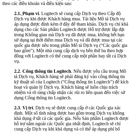
theo các điều khoản và điều kiện sau:
2.1.
Phạm vi
. Logitech sẽ cung cấp Dịch vụ theo Cấp độ
Dịch vụ khi được Khách hàng mua. Tài liệu Mô tả Dịch vụ
áp dụng được đính kèm ở đây để tham khảo. Dịch vụ chỉ khả
dụng cho các Sản phẩm Logitech được Hỗ trợ được lắp đặt
trong Không gian mà Dịch vụ đã được mua, không hết hạn
sử dụng tại thời điểm mua Dịch vụ và đã được mua tại các
quốc gia được nêu trong phần Mô tả Dịch vụ (“Các quốc gia
bao gồm”). Một nhà cung cấp dịch vụ bên thứ ba theo hợp
đồng với Logitech có thể cung cấp một phần hay tất cả Dịch
vụ.
2.2
.
Cổng thông tin Logitech
. Nếu được yêu cầu trong Mô
tả Dịch vụ, Khách hàng sẽ phải đăng ký vào cổng thông tin
kỹ thuật số của Logitech (“Cổng thông tin Logitech”) để kích
hoạt và quản lý Dịch vụ. Khách hàng sẽ luôn chịu trách
nhiệm và rõ ràng chấp nhận các rủi ro liên quan đến việc sử
dụng Cổng thông tin Logitech.
2.3
.
Vị trí
. Dịch vụ sẽ được cung cấp ở các Quốc gia xác
định. Một số tính năng được bao gồm trong Dịch vụ không
khả dụng ở tất cả các quốc gia. Nếu Sản phẩm Logitech được
hỗ trợ nằm ngoài các Quốc gia nhất định, Logitech sẽ chỉ
cung cấp Dịch vụ khi khả dụng và có thể áp dụng phí bổ