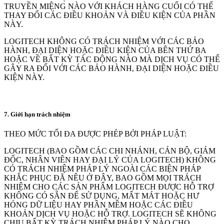
TRUYỀN MIỆNG NÀO VỚI KHÁCH HÀNG CUỐI CÓ THỂ
THAY ĐỔI CÁC ĐIỀU KHOẢN VÀ ĐIỀU KIỆN CỦA PHẦN
NÀY.
LOGITECH KHÔNG CÓ TRÁCH NHIỆM VỚI CÁC BẢO
HÀNH, ĐẠI DIỆN HOẶC ĐIỀU KIỆN CỦA BÊN THỨ BA
HOẶC VỀ BẤT KỲ TÁC ĐỘNG NÀO MÀ DỊCH VỤ CÓ THỂ
GÂY RA ĐỐI VỚI CÁC BẢO HÀNH, ĐẠI DIỆN HOẶC ĐIỀU
KIỆN NÀY.
7. Giới hạn trách nhiệm
THEO MỨC TỐI ĐA ĐƯỢC PHÉP BỞI PHÁP LUẬT:
LOGITECH (BAO GỒM CÁC CHI NHÁNH, CÁN BỘ, GIÁM
ĐỐC, NHÂN VIÊN HAY ĐẠI LÝ CỦA LOGITECH) KHÔNG
CÓ TRÁCH NHIỆM PHÁP LÝ NGOÀI CÁC BIỆN PHÁP
KHẮC PHỤC ĐÃ NÊU Ở ĐÂY, BAO GỒM MỌI TRÁCH
NHIỆM CHO CÁC SẢN PHẨM LOGITECH ĐƯỢC HỖ TRỢ
KHÔNG CÓ SẴN ĐỂ SỬ DỤNG, MẤT MÁT HOẶC HƯ
HỎNG DỮ LIỆU HAY PHẦN MỀM HOẶC CÁC ĐIỀU
KHOẢN DỊCH VỤ HOẶC HỖ TRỢ. LOGITECH SẼ KHÔNG
CHỊU BẤT KỲ TRÁCH NHIỆM PHÁP LÝ NÀO CHO