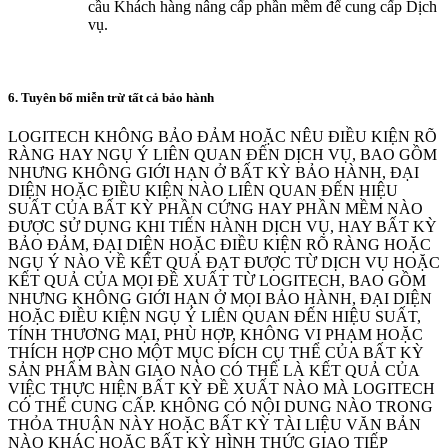
cầu Khách hàng nâng cấp phần mềm để cung cấp Dịch
vụ.
6. Tuyên bố miễn trừ tất cả bảo hành
LOGITECH KHÔNG BẢO ĐẢM HOẶC NÊU ĐIỀU KIỆN RÕ
RÀNG HAY NGỤ Ý LIÊN QUAN ĐẾN DỊCH VỤ, BAO GỒM
NHƯNG KHÔNG GIỚI HẠN Ở BẤT KỲ BẢO HÀNH, ĐẠI
DIỆN HOẶC ĐIỀU KIỆN NÀO LIÊN QUAN ĐẾN HIỆU
SUẤT CỦA BẤT KỲ PHẦN CỨNG HAY PHẦN MỀM NÀO
ĐƯỢC SỬ DỤNG KHI TIẾN HÀNH DỊCH VỤ, HAY BẤT KỲ
BẢO ĐẢM, ĐẠI DIỆN HOẶC ĐIỀU KIỆN RÕ RÀNG HOẶC
NGỤ Ý NÀO VỀ KẾT QUẢ ĐẠT ĐƯỢC TỪ DỊCH VỤ HOẶC
KẾT QUẢ CỦA MỌI ĐỀ XUẤT TỪ LOGITECH, BAO GỒM
NHƯNG KHÔNG GIỚI HẠN Ở MỌI BẢO HÀNH, ĐẠI DIỆN
HOẶC ĐIỀU KIỆN NGỤ Ý LIÊN QUAN ĐẾN HIỆU SUẤT,
TÍNH THƯƠNG MẠI, PHÙ HỢP, KHÔNG VI PHẠM HOẶC
THÍCH HỢP CHO MỘT MỤC ĐÍCH CỤ THỂ CỦA BẤT KỲ
SẢN PHẨM BÀN GIAO NÀO CÓ THỂ LÀ KẾT QUẢ CỦA
VIỆC THỰC HIỆN BẤT KỲ ĐỀ XUẤT NÀO MÀ LOGITECH
CÓ THỂ CUNG CẤP. KHÔNG CÓ NỘI DUNG NÀO TRONG
THỎA THUẬN NÀY HOẶC BẤT KỲ TÀI LIỆU VĂN BẢN
NÀO KHÁC HOẶC BẤT KỲ HÌNH THỨC GIAO TIẾP