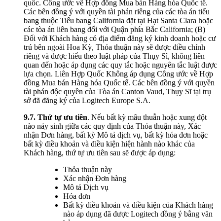
quốc. Công ước về Hợp đồng Mua bán Hàng hóa Quốc tế.
Các bên đồng ý với quyền tài phán riêng của các tòa án tiểu
bang thuộc Tiểu bang California đặt tại Hạt Santa Clara hoặc
các tòa án liên bang đối với Quận phía Bắc California; (B)
Đối với Khách hàng có địa điểm đăng ký kinh doanh hoặc cư
trú bên ngoài Hoa Kỳ, Thỏa thuận này sẽ được điều chỉnh
riêng và được hiểu theo luật pháp của Thụy Sĩ, không liên
quan đến hoặc áp dụng các quy tắc hoặc nguyên tắc luật được
lựa chọn. Liên Hợp Quốc Không áp dụng Công ước về Hợp
đồng Mua bán Hàng hóa Quốc tế. Các bên đồng ý với quyền
tài phán độc quyền của Tòa án Canton Vaud, Thụy Sĩ tại trụ
sở đã đăng ký của Logitech Europe S.A.
9.7.
Thứ tự ưu tiên
. Nếu bất kỳ mâu thuẫn hoặc xung đột
nào nảy sinh giữa các quy định của Thỏa thuận này, Xác
nhận Đơn hàng, bất kỳ Mô tả dịch vụ, bất kỳ hóa đơn hoặc
bất kỳ điều khoản và điều kiện hiện hành nào khác của
Khách hàng, thứ tự ưu tiên sau sẽ được áp dụng:
Thỏa thuận này
Xác nhận Đơn hàng
Mô tả Dịch vụ
Hóa đơn
Bất kỳ điều khoản và điều kiện của Khách hàng
nào áp dụng đã được Logitech đồng ý bằng văn