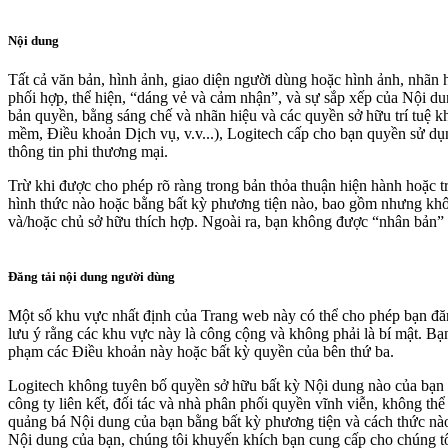
Nội dung
Tất cả văn bản, hình ảnh, giao diện người dùng hoặc hình ảnh, nhãn 
phối hợp, thể hiện, “dáng vẻ và cảm nhận”, và sự sắp xếp của Nội du
bản quyền, bằng sáng chế và nhãn hiệu và các quyền sở hữu trí tuệ 
mềm, Điều khoản Dịch vụ, v.v...), Logitech cấp cho bạn quyền sử dụ
thông tin phi thương mại.
Trừ khi được cho phép rõ ràng trong bản thỏa thuận hiện hành hoặc tro
hình thức nào hoặc bằng bất kỳ phương tiện nào, bao gồm nhưng khô
và/hoặc chủ sở hữu thích hợp. Ngoài ra, bạn không được “nhân bản”
Đăng tải nội dung người dùng
Một số khu vực nhất định của Trang web này có thể cho phép bạn đăng
lưu ý rằng các khu vực này là công cộng và không phải là bí mật. B
phạm các Điều khoản này hoặc bất kỳ quyền của bên thứ ba.
Logitech không tuyên bố quyền sở hữu bất kỳ Nội dung nào của bạn 
công ty liên kết, đối tác và nhà phân phối quyền vĩnh viễn, không thể 
quảng bá Nội dung của bạn bằng bất kỳ phương tiện và cách thức nào, 
Nội dung của bạn, chúng tôi khuyến khích bạn cung cấp cho chúng tôi