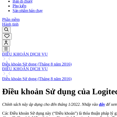
Bàn di chuột
Phụ kiện
Sản phẩm bán chạy
Phần mềm
Hành tinh
ĐIỀU KHOẢN DỊCH VỤ
Điều khoản Sử dụng (Tháng 8 năm 2016)
ĐIỀU KHOẢN DỊCH VỤ
Điều khoản Sử dụng (Tháng 8 năm 2016)
Điều khoản Sử dụng của Logite
Chính sách này áp dụng cho đến tháng 1/2022. Nhấp vào
đây
để xem
Các Điều khoản Sử dụng này (“Điều khoản”) là thỏa thuận pháp lý gi