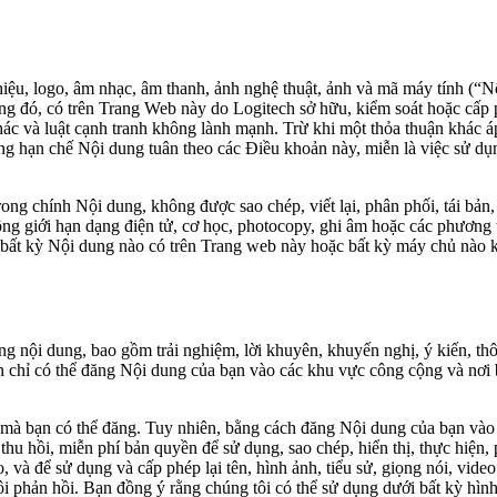
hiệu, logo, âm nhạc, âm thanh, ảnh nghệ thuật, ảnh và mã máy tính (“Nộ
ng đó, có trên Trang Web này do Logitech sở hữu, kiểm soát hoặc cấp 
khác và luật cạnh tranh không lành mạnh. Trừ khi một thỏa thuận khá
ng hạn chế Nội dung tuân theo các Điều khoản này, miễn là việc sử d
ng chính Nội dung, không được sao chép, viết lại, phân phối, tái bản, t
ng giới hạn dạng điện tử, cơ học, photocopy, ghi âm hoặc các phương
 bất kỳ Nội dung nào có trên Trang web này hoặc bất kỳ máy chủ nào 
 nội dung, bao gồm trải nghiệm, lời khuyên, khuyến nghị, ý kiến, thôn
ạn chỉ có thể đăng Nội dung của bạn vào các khu vực công cộng và nơ
mà bạn có thể đăng. Tuy nhiên, bằng cách đăng Nội dung của bạn vào 
thu hồi, miễn phí bản quyền để sử dụng, sao chép, hiển thị, thực hiện, 
và để sử dụng và cấp phép lại tên, hình ảnh, tiểu sử, giọng nói, vide
 phản hồi. Bạn đồng ý rằng chúng tôi có thể sử dụng dưới bất kỳ hình t