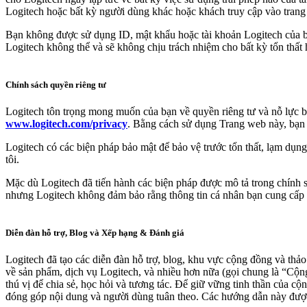
Logitech hoặc bất kỳ người dùng khác hoặc khách truy cập vào trang
Bạn không được sử dụng ID, mật khẩu hoặc tài khoản Logitech của b
Logitech không thể và sẽ không chịu trách nhiệm cho bất kỳ tổn thất h
Chính sách quyền riêng tư
Logitech tôn trọng mong muốn của bạn về quyền riêng tư và nỗ lực bả
www.logitech.com/privacy
. Bằng cách sử dụng Trang web này, bạn đ
Logitech có các biện pháp bảo mật để bảo vệ trước tổn thất, lạm dụn
tôi.
Mặc dù Logitech đã tiến hành các biện pháp được mô tả trong chính sá
nhưng Logitech không đảm bảo rằng thông tin cá nhân bạn cung cấp 
Diễn đàn hỗ trợ, Blog và Xếp hạng & Đánh giá
Logitech đã tạo các diễn đàn hỗ trợ, blog, khu vực cộng đồng và thảo l
về sản phẩm, dịch vụ Logitech, và nhiều hơn nữa (gọi chung là “Cộn
thú vị để chia sẻ, học hỏi và tương tác. Để giữ vững tinh thần của c
đóng góp nội dung và người dùng tuân theo. Các hướng dẫn này được