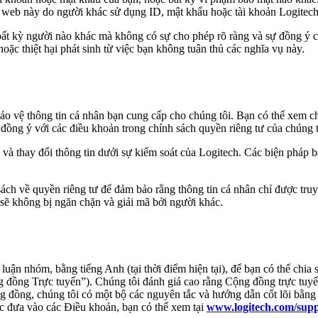
 web này do người khác sử dụng ID, mật khẩu hoặc tài khoản Logitech
ất kỳ người nào khác mà không có sự cho phép rõ ràng và sự đồng ý c
oặc thiệt hại phát sinh từ việc bạn không tuân thủ các nghĩa vụ này.
o vệ thông tin cá nhân bạn cung cấp cho chúng tôi. Bạn có thể xem ch
ồng ý với các điều khoản trong chính sách quyền riêng tư của chúng t
g và thay đổi thông tin dưới sự kiểm soát của Logitech. Các biện pháp
ch về quyền riêng tư để đảm bảo rằng thông tin cá nhân chỉ được truyền 
sẽ không bị ngăn chặn và giải mã bởi người khác.
uận nhóm, bằng tiếng Anh (tại thời điểm hiện tại), để bạn có thể chia s
g đồng Trực tuyến”). Chúng tôi đánh giá cao rằng Cộng đồng trực tuy
ộng đồng, chúng tôi có một bộ các nguyên tắc và hướng dẫn cốt lõi bằng
 đưa vào các Điều khoản, bạn có thể xem tại
www.logitech.com/supp