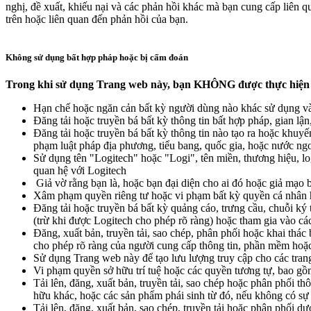
nghị, đề xuất, khiếu nại và các phản hồi khác mà bạn cung cấp liên qu
trên hoặc liên quan đến phản hồi của bạn.
Không sử dụng bất hợp pháp hoặc bị cấm đoán
Trong khi sử dụng Trang web này, bạn KHÔNG được thực hiện 
Hạn chế hoặc ngăn cản bất kỳ người dùng nào khác sử dụng v
Đăng tải hoặc truyền bá bất kỳ thông tin bất hợp pháp, gian lận
Đăng tải hoặc truyền bá bất kỳ thông tin nào tạo ra hoặc khuyế
phạm luật pháp địa phương, tiểu bang, quốc gia, hoặc nước ng
Sử dụng tên "Logitech" hoặc "Logi", tên miền, thương hiệu, lo
quan hệ với Logitech
Giả vờ rằng bạn là, hoặc bạn đại diện cho ai đó hoặc giả mạo 
Xâm phạm quyền riêng tư hoặc vi phạm bất kỳ quyền cá nhân ho
Đăng tải hoặc truyền bá bất kỳ quảng cáo, trưng cầu, chuỗi ký
(trừ khi được Logitech cho phép rõ ràng) hoặc tham gia vào các
Đăng, xuất bản, truyền tải, sao chép, phân phối hoặc khai thá
cho phép rõ ràng của người cung cấp thông tin, phần mềm hoặc 
Sử dụng Trang web này để tạo lưu lượng truy cập cho các tra
Vi phạm quyền sở hữu trí tuệ hoặc các quyền tương tự, bao gồ
Tải lên, đăng, xuất bản, truyền tải, sao chép hoặc phân phối 
hữu khác, hoặc các sản phẩm phái sinh từ đó, nếu không có 
Tải lên, đăng, xuất bản, sao chép, truyền tải hoặc phân phối 