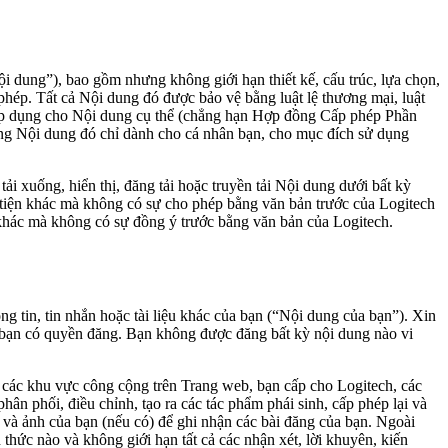
i dung”), bao gồm nhưng không giới hạn thiết kế, cấu trúc, lựa chọn,
phép. Tất cả Nội dung đó được bảo vệ bằng luật lệ thương mại, luật
c áp dụng cho Nội dung cụ thể (chẳng hạn Hợp đồng Cấp phép Phần
ụng Nội dung đó chỉ dành cho cá nhân bạn, cho mục đích sử dụng
ải xuống, hiển thị, đăng tải hoặc truyền tải Nội dung dưới bất kỳ
 tiện khác mà không có sự cho phép bằng văn bản trước của Logitech
khác mà không có sự đồng ý trước bằng văn bản của Logitech.
g tin, tin nhắn hoặc tài liệu khác của bạn (“Nội dung của bạn”). Xin
i bạn có quyền đăng. Bạn không được đăng bất kỳ nội dung nào vi
các khu vực công cộng trên Trang web, bạn cấp cho Logitech, các
phân phối, điều chỉnh, tạo ra các tác phẩm phái sinh, cấp phép lại và
o và ảnh của bạn (nếu có) để ghi nhận các bài đăng của bạn. Ngoài
hức nào và không giới hạn tất cả các nhận xét, lời khuyên, kiến