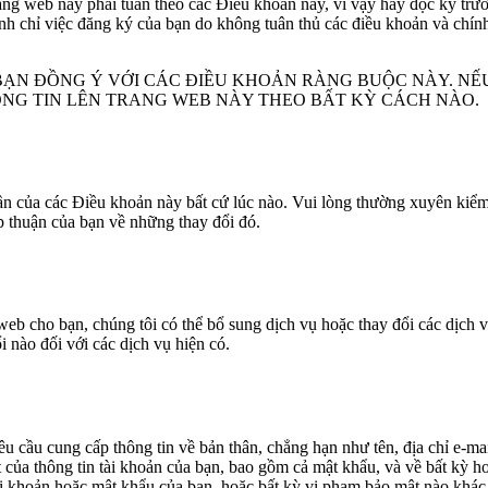
Trang web này phải tuân theo các Điều khoản này, vì vậy hãy đọc kỹ t
nh chỉ việc đăng ký của bạn do không tuân thủ các điều khoản và chí
BẠN ĐỒNG Ý VỚI CÁC ĐIỀU KHOẢN RÀNG BUỘC NÀY. NẾ
ÔNG TIN LÊN TRANG WEB NÀY THEO BẤT KỲ CÁCH NÀO.
ần của các Điều khoản này bất cứ lúc nào. Vui lòng thường xuyên kiểm t
p thuận của bạn về những thay đổi đó.
 web cho bạn, chúng tôi có thể bổ sung dịch vụ hoặc thay đổi các dịch
 nào đối với các dịch vụ hiện có.
 cầu cung cấp thông tin về bản thân, chẳng hạn như tên, địa chỉ e-ma
t của thông tin tài khoản của bạn, bao gồm cả mật khẩu, và về bất kỳ 
ài khoản hoặc mật khẩu của bạn, hoặc bất kỳ vi phạm bảo mật nào khác. 