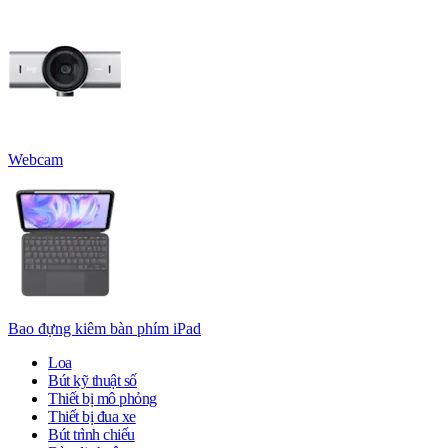
Webcam
Bao đựng kiêm bàn phím iPad
Loa
Bút kỹ thuật số
Thiết bị mô phỏng
Thiết bị đua xe
Bút trình chiếu