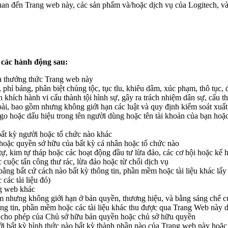
an đến Trang web này, các sản phẩm và/hoặc dịch vụ của Logitech, và Lo
các hành động sau:
à thưởng thức Trang web này
, phỉ báng, phân biệt chủng tộc, tục tĩu, khiêu dâm, xúc phạm, thô tục,
n khích hành vi cấu thành tội hình sự, gây ra trách nhiệm dân sự, cấu 
oài, bao gồm nhưng không giới hạn các luật và quy định kiểm soát xu
go hoặc dấu hiệu trong tên người dùng hoặc tên tài khoản của bạn hoặ
bất kỳ người hoặc tổ chức nào khác
ặc quyền sở hữu của bất kỳ cá nhân hoặc tổ chức nào
 tự, kim tự tháp hoặc các hoạt động đầu tư lừa đảo, các cơ hội hoặc k
 cuộc tấn công thư rác, lừa đảo hoặc từ chối dịch vụ
c bằng bất cứ cách nào bất kỳ thông tin, phần mềm hoặc tài liệu khác 
các tài liệu đó)
ng web khác
m nhưng không giới hạn ở bản quyền, thương hiệu, và bằng sáng chế c
thông tin, phần mềm hoặc các tài liệu khác thu được qua Trang Web này
sự cho phép của Chủ sở hữu bản quyền hoặc chủ sở hữu quyền
dưới bất kỳ hình thức nào bất kỳ thành phần nào của Trang web này ho