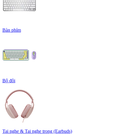
Bàn phím
Bộ đôi
Tai nghe & Tai nghe trong (Earbuds)