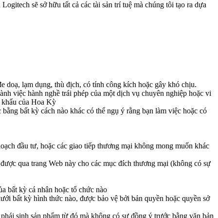
gitech sẽ sở hữu tất cả các tài sản trí tuệ mà chúng tôi tạo ra dựa
 đe doạ, lạm dụng, thù địch, có tính công kích hoặc gây khó chịu.
thành việc hành nghề trái phép của một dịch vụ chuyên nghiệp hoặc vi
ất khẩu của Hoa Kỳ
c bằng bất kỳ cách nào khác có thể ngụ ý rằng bạn làm việc hoặc có
ế hoạch đầu tư, hoặc các giao tiếp thương mại không mong muốn khác
lấy được qua trang Web này cho các mục đích thương mại (không có sự
ủa bất kỳ cá nhân hoặc tổ chức nào
 dưới bất kỳ hình thức nào, được bảo vệ bởi bản quyền hoặc quyền sở
ặc phái sinh sản phẩm từ đó mà không có sự đồng ý trước bằng văn bản