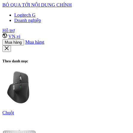
BỎ QUA TỚI NỘI DUNG CHÍNH
Logitech G
Doanh nghiệp
Hỗ trợ
VN,vi
Mua hàng
Mua hàng
Theo danh mục
Chuột