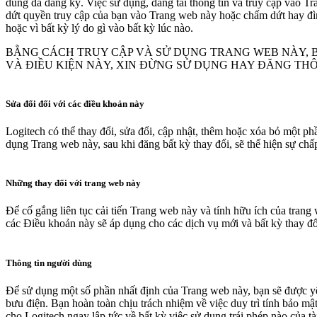
dùng đã đăng ký. Việc sử dụng, đăng tải thông tin và truy cập vào 
dứt quyền truy cập của bạn vào Trang web này hoặc chấm dứt hay đì
hoặc vì bất kỳ lý do gì vào bất kỳ lúc nào.
BẰNG CÁCH TRUY CẬP VÀ SỬ DỤNG TRANG WEB NÀY, 
VÀ ĐIỀU KIỆN NÀY, XIN ĐỪNG SỬ DỤNG HAY ĐĂNG TH
Sửa đổi đối với các điều khoản này
Logitech có thể thay đổi, sửa đổi, cập nhật, thêm hoặc xóa bỏ một ph
dụng Trang web này, sau khi đăng bất kỳ thay đổi, sẽ thể hiện sự chấ
Những thay đổi với trang web này
Để cố gắng liên tục cải tiến Trang web này và tính hữu ích của trang
các Điều khoản này sẽ áp dụng cho các dịch vụ mới và bất kỳ thay đổi
Thông tin người dùng
Để sử dụng một số phần nhất định của Trang web này, bạn sẽ được yêu
bưu điện. Bạn hoàn toàn chịu trách nhiệm về việc duy trì tính bảo mậ
cho Logitech ngay lập tức về bất kỳ việc sử dụng trái phép nào của t