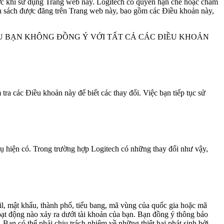
rước khi sử dụng Trang web này. Logitech có quyền hạn chế hoặc chấm
nh sách được đăng trên Trang web này, bao gồm các Điều khoản này,
U BẠN KHÔNG ĐỒNG Ý VỚI TẤT CẢ CÁC ĐIỀU KHOẢN
ra các Điều khoản này để biết các thay đổi. Việc bạn tiếp tục sử
 vụ hiện có. Trong trường hợp Logitech có những thay đổi như vậy,
il, mật khẩu, thành phố, tiểu bang, mã vùng của quốc gia hoặc mã
hoạt động nào xảy ra dưới tài khoản của bạn. Bạn đồng ý thông báo
Bạn có thể phải chịu trách nhiệm về những thiệt hại phát sinh bởi