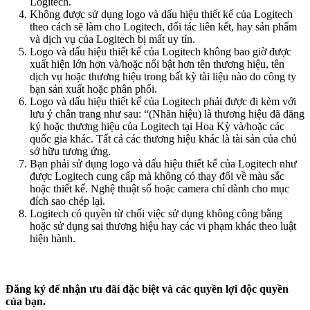
Logitech.
Không được sử dụng logo và dấu hiệu thiết kế của Logitech
theo cách sẽ làm cho Logitech, đối tác liên kết, hay sản phẩm
và dịch vụ của Logitech bị mất uy tín.
Logo và dấu hiệu thiết kế của Logitech không bao giờ được
xuất hiện lớn hơn và/hoặc nổi bật hơn tên thương hiệu, tên
dịch vụ hoặc thương hiệu trong bất kỳ tài liệu nào do công ty
bạn sản xuất hoặc phân phối.
Logo và dấu hiệu thiết kế của Logitech phải được đi kèm với
lưu ý chân trang như sau: “(Nhãn hiệu) là thương hiệu đã đăng
ký hoặc thương hiệu của Logitech tại Hoa Kỳ và/hoặc các
quốc gia khác. Tất cả các thương hiệu khác là tài sản của chủ
sở hữu tương ứng.
Bạn phải sử dụng logo và dấu hiệu thiết kế của Logitech như
được Logitech cung cấp mà không có thay đổi về màu sắc
hoặc thiết kế. Nghệ thuật số hoặc camera chỉ dành cho mục
đích sao chép lại.
Logitech có quyền từ chối việc sử dụng không công bằng
hoặc sử dụng sai thương hiệu hay các vi phạm khác theo luật
hiện hành.
Đăng ký để nhận ưu đãi đặc biệt và các quyền lợi độc quyền
của bạn.