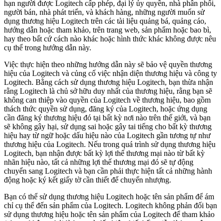
hạn người được Logitech cấp phép, đại lý ủy quyền, nhà phân phối,
người bán, nhà phát triển, và khách hàng, những người muốn sử
dụng thương hiệu Logitech trên các tài liệu quảng bá, quảng cáo,
hướng dẫn hoặc tham khảo, trên trang web, sản phẩm hoặc bao bì,
hay theo bất cứ cách nào khác hoặc hình thức khác không được nêu
cụ thể trong hướng dẫn này.
Việc thực hiện theo những hướng dẫn này sẽ bảo vệ quyền thương
hiệu của Logitech và củng cố việc nhận diện thương hiệu và công ty
Logitech. Bằng cách sử dụng thương hiệu Logitech, bạn thừa nhận
rằng Logitech là chủ sở hữu duy nhất của thương hiệu, rằng bạn sẽ
không can thiệp vào quyền của Logitech về thương hiệu, bao gồm
thách thức quyền sử dụng, đăng ký của Logitech, hoặc ứng dụng
cần đăng ký thương hiệu đó tại bất kỳ nơi nào trên thế giới, và bạn
sẽ không gây hại, sử dụng sai hoặc gây tai tiếng cho bất kỳ thương
hiệu hay từ ngữ hoặc dấu hiệu nào của Logitech gần tương tự như
thương hiệu của Logitech. Nếu trong quá trình sử dụng thương hiệu
Logitech, bạn nhận được bất kỳ lợi thế thương mại nào từ bất kỳ
nhãn hiệu nào, tất cả những lợi thế thương mại đó sẽ tự động
chuyển sang Logitech và bạn cần phải thực hiện tất cả những hành
động hoặc ký kết giấy tờ cần thiết để chuyển nhượng.
Bạn có thể sử dụng thương hiệu Logitech hoặc tên sản phẩm để ám
chỉ cụ thể đến sản phẩm của Logitech. Logitech không phản đối bạn
sử dụng thương hiệu hoặc tên sản phẩm của Logitech để tham khảo