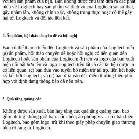
với tên sản phẩm của bạn. Bạn không được chủ tâm đưa ra các phát
biểu về Logitech hay sản phẩm và dịch vụ của Logitech sai sự thật,
gây nhầm lẫn, không chính xác, không trung thực hoặc có thể gây
hại tới Logitech và đối tác liên kết.
4. Ấn phẩm, hội thảo chuyên đề và hội nghị
Bạn có thể tham chiếu đến Logitech và sản phẩm của Logitech nếu
(a) ấn phẩm, hội thảo chuyên đề hoặc hội nghị có liên quan đến
Logitech hoặc sản phẩm của Logitech; (b) tên và logo của bạn xuất
hiện nổi bật hơn tên và logo Logitech trên tất cả các tài liệu được in
có liên quan; (c) bạn đưa vào tuyên bố miễn trừ tài trợ, liên kết hoặc
ký kết bởi Logitech; và (c) bạn đưa vào đặc điểm thương hiệu phù
hợp với định dạng thông báo đã nêu trên.
5. Quà tặng quảng cáo
Không được sản xuất, bán hay tặng các quà tặng quảng cáo, bao
gồm nhưng không giới hạn: cốc chén, áo phông v.v... có nhãn hiệu
Logitech, bao gồm logo, trừ khi theo giấy phép chuyển giao thương
hiệu rõ ràng từ Logitech.