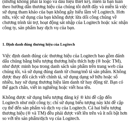
(nhưng không phải là logo và dấu hiệu thiết kế), miễn là bạn tuân
theo hướng dẫn thương hiệu của chúng tôi dưới đây và miễn là việc
sử dụng tham khảo của bạn không gây hiểu lầm về Logitech. Hơn
nữa, việc sử dụng của bạn không được lừa dối công chúng về
chương trình tài trợ, hoạt động sát nhập của Logitech hoặc xác nhận
công ty, sản phẩm hay dịch vụ của bạn.
1. Định danh đúng thương hiệu của Logitech
Việc định danh đúng các thương hiệu của Logitech bao gồm đánh
dấu chúng bằng biểu tượng thương hiệu thích hợp (® hoặc TM),
như được minh họa trong danh sách sản phẩm trên trang web của
chúng tôi, và sử dụng đúng danh từ chung/mô tả sản phẩm. Không
được thay đổi cách viết chính tả, sử dụng dạng sở hữu hoặc số
nhiều, hay sử dụng thương hiệu làm danh từ hay động từ. Bạn có
thể gạch chân, viết in nghiêng hoặc viết hoa tên.
Không được sử dụng biểu tượng đăng ký ® khi đề cập đến
Logitech như một công ty; chỉ sử dụng biểu tượng này khi đề cập
cụ thể đến sản phẩm và dịch vụ của Logitech. Cả hai biểu tượng
thương hiệu (® và TM) đều phải được viết lên trên và ít nổi bật hơn
so với tên sản phẩm/dịch vụ của Logitech.