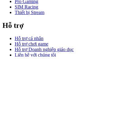
Pro Gaming
SIM Racing
Thiết bị Stream
Hỗ trợ
Hỗ trợ cá nhân
Hỗ trợ chơi game
Hỗ trợ Doanh nghiệp giáo dục
Liên hệ với chúng tôi
Phần mềm
GHub dành cho chơi game stream
Options+ dành cho Hiệu suất
Logitech
Sản phẩm
Làm việc hiệu suất