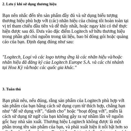
2. Lưu ý khi sử dụng thương hiệu
Bạn nên nhắc đến tên sản phẩm đầy đủ và sử dụng biểu tượng
thương hiệu phù hợp với (các) nhãn hiệu của chúng tôi hoàn toàn tại
vị trí tham chiếu đầu tiên và dễ thấy nhất, hoặc ngay khi có thể thực
hiện được sau đó. Đưa vào đặc điểm Logitech sở hữu thương hiệu
trong phần ghi chú nguồn trong tài liệu, bao bì đóng gói hoặc quảng
cáo của bạn. Định dạng đúng như sau:
"Logitech, Logi và các logo tương ứng là các nhãn hiệu và/hoặc
nhãn hiệu đã đăng ký của Logitech Europe S.A. và các chi nhánh
tại Hoa Kỳ và/hoặc các quốc gia khác."
3. Tuân thủ
Bạn phải nêu, nếu đúng, rằng sản phẩm của Logitech phù hợp với
sản phẩm của bạn bằng cách sử dụng cụm từ thích hợp, chẳng hạn
như “để sử dụng với”, “dành cho” hoặc “hoạt động với”, miễn là
cách sử dụng từ ngữ của bạn không gây ra sự nhầm lẫn về nguồn
gốc hay nhà sản xuất. Thương hiệu Logitech không được là một
phần trong tên sản phẩm của bạn, và phải xuất hiện ít nổi bật hơn so