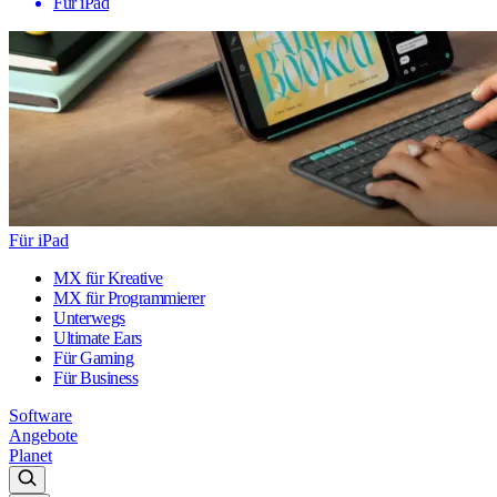
Für iPad
Für iPad
MX für Kreative
MX für Programmierer
Unterwegs
Ultimate Ears
Für Gaming
Für Business
Software
Angebote
Planet