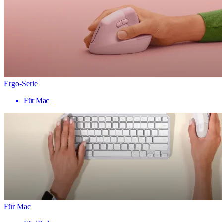
Ergo-Serie
Für Mac
Für Mac