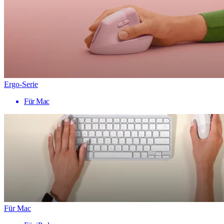
Ergo-Serie
Für Mac
Für Mac