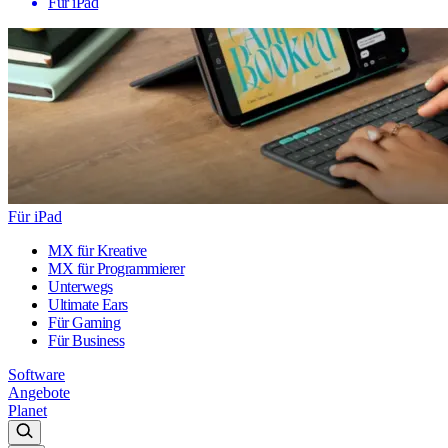
Für iPad
Für iPad
MX für Kreative
MX für Programmierer
Unterwegs
Ultimate Ears
Für Gaming
Für Business
Software
Angebote
Planet