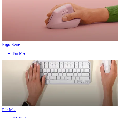
Ergo-Serie
Für Mac
Für Mac