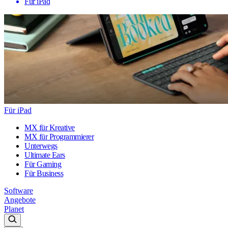
Für iPad
Für iPad
MX für Kreative
MX für Programmierer
Unterwegs
Ultimate Ears
Für Gaming
Für Business
Software
Angebote
Planet