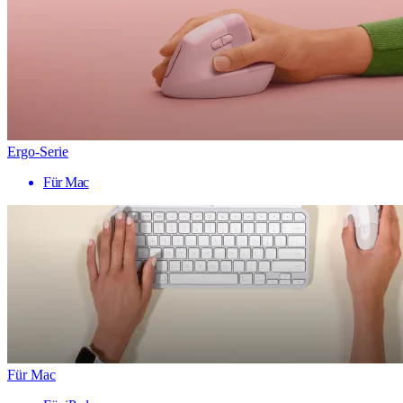
Ergo-Serie
Für Mac
Für Mac