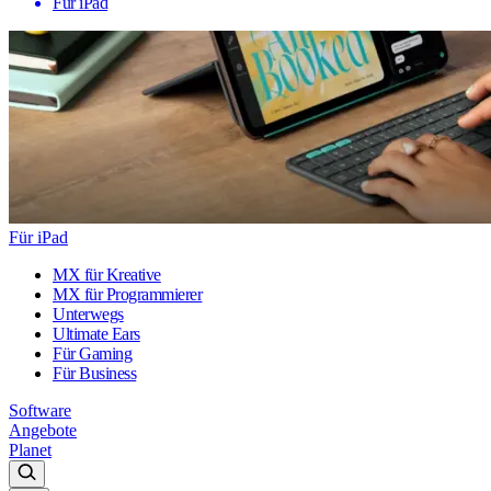
Für iPad
Für iPad
MX für Kreative
MX für Programmierer
Unterwegs
Ultimate Ears
Für Gaming
Für Business
Software
Angebote
Planet