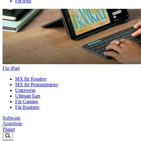
Für iPad
Für iPad
MX für Kreative
MX für Programmierer
Unterwegs
Ultimate Ears
Für Gaming
Für Business
Software
Angebote
Planet