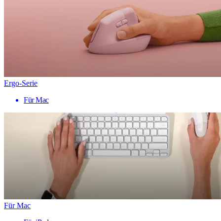
Ergo-Serie
Für Mac
Für Mac