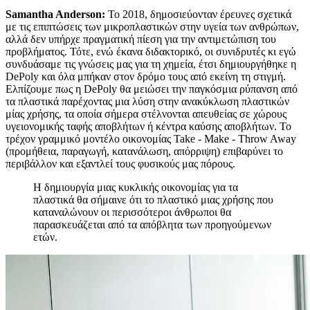
Samantha Anderson:
Το 2018, δημοσιεύονταν έρευνες σχετικά
με τις επιπτώσεις των μικροπλαστικών στην υγεία των ανθρώπων,
αλλά δεν υπήρχε πραγματική πίεση για την αντιμετώπιση του
προβλήματος. Τότε, ενώ έκανα διδακτορικό, οι συνιδρυτές κι εγώ
συνδυάσαμε τις γνώσεις μας για τη χημεία, έτσι δημιουργήθηκε η
DePoly και όλα μπήκαν στον δρόμο τους από εκείνη τη στιγμή.
Ελπίζουμε πως η DePoly θα μειώσει την παγκόσμια ρύπανση από
τα πλαστικά παρέχοντας μια λύση στην ανακύκλωση πλαστικών
μίας χρήσης, τα οποία σήμερα στέλνονται απευθείας σε χώρους
υγειονομικής ταφής αποβλήτων ή κέντρα καύσης αποβλήτων. Το
τρέχον γραμμικό μοντέλο οικονομίας Take - Make - Throw Away
(προμήθεια, παραγωγή, κατανάλωση, απόρριψη) επιβαρύνει το
περιβάλλον και εξαντλεί τους φυσικούς μας πόρους.
Η δημιουργία μιας κυκλικής οικονομίας για τα
πλαστικά θα σήμαινε ότι το πλαστικό μιας χρήσης που
καταναλώνουν οι περισσότεροι άνθρωποι θα
παρασκευάζεται από τα απόβλητα των προηγούμενων
ετών.