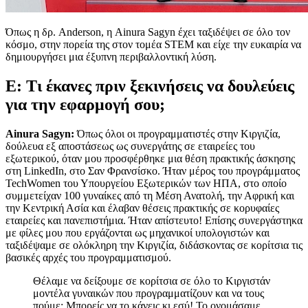
Όπως η δρ. Anderson, η Ainura Sagyn έχει ταξιδέψει σε όλο τον
κόσμο, στην πορεία της στον τομέα STEM και είχε την ευκαιρία να
δημιουργήσει μια έξυπνη περιβαλλοντική λύση.
Ε: Τι έκανες πριν ξεκινήσεις να δουλεύεις
για την εφαρμογή σου;
Ainura Sagyn:
Όπως όλοι οι προγραμματιστές στην Κιργιζία,
δούλευα εξ αποστάσεως ως συνεργάτης σε εταιρείες του
εξωτερικού, όταν μου προσφέρθηκε μια θέση πρακτικής άσκησης
στη LinkedIn, στο Σαν Φρανσίσκο. Ήταν μέρος του προγράμματος
TechWomen του Υπουργείου Εξωτερικών των ΗΠΑ, στο οποίο
συμμετείχαν 100 γυναίκες από τη Μέση Ανατολή, την Αφρική και
την Κεντρική Ασία και έλαβαν θέσεις πρακτικής σε κορυφαίες
εταιρείες και πανεπιστήμια. Ήταν απίστευτο! Επίσης συνεργάστηκα
με φίλες μου που εργάζονται ως μηχανικοί υπολογιστών και
ταξιδέψαμε σε ολόκληρη την Κιργιζία, διδάσκοντας σε κορίτσια τις
βασικές αρχές του προγραμματισμού.
Θέλαμε να δείξουμε σε κορίτσια σε όλο το Κιργιστάν
μοντέλα γυναικών που προγραμματίζουν και να τους
πούμε: Μπορείς να το κάνεις κι εσύ! Το ονομάσαμε