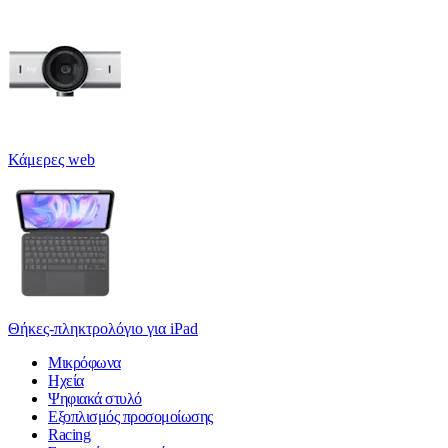
Κάμερες web
Θήκες-πληκτρολόγιο για iPad
Μικρόφωνα
Ηχεία
Ψηφιακά στυλό
Εξοπλισμός προσομοίωσης
Racing