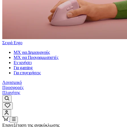
Σειρά Ergo
MX για Δημιουργούς
MX για Προγραμματιστές
Εν κινήσει
Για gaming
Για επιχειρήσεις
Λογισμικό
Προσφορές
Πλανήτης
Επανεξέταση της ανακύκλωσης