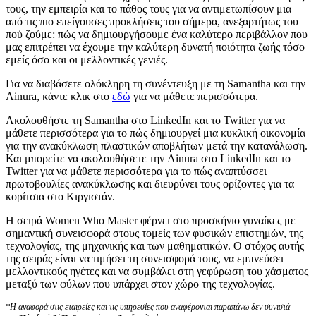
τους, την εμπειρία και το πάθος τους για να αντιμετωπίσουν μια
από τις πιο επείγουσες προκλήσεις του σήμερα, ανεξαρτήτως του
πού ζούμε: πώς να δημιουργήσουμε ένα καλύτερο περιβάλλον που
μας επιτρέπει να έχουμε την καλύτερη δυνατή ποιότητα ζωής τόσο
εμείς όσο και οι μελλοντικές γενιές.
Για να διαβάσετε ολόκληρη τη συνέντευξη με τη Samantha και την
Ainura, κάντε κλικ στο
εδώ
για να μάθετε περισσότερα.
Ακολουθήστε τη Samantha στο LinkedIn
και το Twitter
για να
μάθετε περισσότερα για το πώς δημιουργεί μια κυκλική οικονομία
για την ανακύκλωση πλαστικών αποβλήτων μετά την κατανάλωση.
Και μπορείτε να ακολουθήσετε την Ainura στο LinkedIn
και το
Twitter
για να μάθετε περισσότερα για το πώς αναπτύσσει
πρωτοβουλίες ανακύκλωσης και διευρύνει τους ορίζοντες για τα
κορίτσια στο Κιργιστάν.
Η σειρά Women Who Master φέρνει στο προσκήνιο γυναίκες με
σημαντική συνεισφορά στους τομείς των φυσικών επιστημών, της
τεχνολογίας, της μηχανικής και των μαθηματικών. Ο στόχος αυτής
της σειράς είναι να τιμήσει τη συνεισφορά τους, να εμπνεύσει
μελλοντικούς ηγέτες και να συμβάλει στη γεφύρωση του χάσματος
μεταξύ των φύλων που υπάρχει στον χώρο της τεχνολογίας.
*Η αναφορά στις εταιρείες και τις υπηρεσίες που αναφέρονται παραπάνω δεν συνιστά