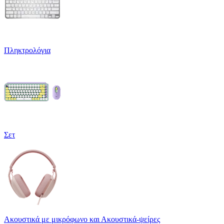
Πληκτρολόγια
Σετ
Ακουστικά με μικρόφωνο και Ακουστικά-ψείρες