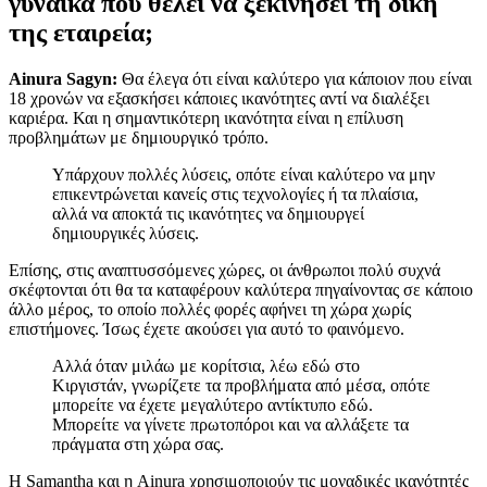
γυναίκα που θέλει να ξεκινήσει τη δική
της εταιρεία;
Ainura Sagyn:
Θα έλεγα ότι είναι καλύτερο για κάποιον που είναι
18 χρονών να εξασκήσει κάποιες ικανότητες αντί να διαλέξει
καριέρα. Και η σημαντικότερη ικανότητα είναι η επίλυση
προβλημάτων με δημιουργικό τρόπο.
Υπάρχουν πολλές λύσεις, οπότε είναι καλύτερο να μην
επικεντρώνεται κανείς στις τεχνολογίες ή τα πλαίσια,
αλλά να αποκτά τις ικανότητες να δημιουργεί
δημιουργικές λύσεις.
Επίσης, στις αναπτυσσόμενες χώρες, οι άνθρωποι πολύ συχνά
σκέφτονται ότι θα τα καταφέρουν καλύτερα πηγαίνοντας σε κάποιο
άλλο μέρος, το οποίο πολλές φορές αφήνει τη χώρα χωρίς
επιστήμονες. Ίσως έχετε ακούσει για αυτό το φαινόμενο.
Αλλά όταν μιλάω με κορίτσια, λέω εδώ στο
Κιργιστάν, γνωρίζετε τα προβλήματα από μέσα, οπότε
μπορείτε να έχετε μεγαλύτερο αντίκτυπο εδώ.
Μπορείτε να γίνετε πρωτοπόροι και να αλλάξετε τα
πράγματα στη χώρα σας.
Η Samantha και η Ainura χρησιμοποιούν τις μοναδικές ικανότητές