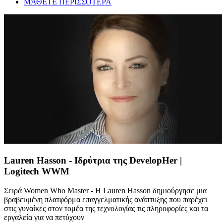
ΜΆΘΕΤΕ ΠΕΡΙΣΣΌΤΕΡΑ
Lauren Hasson - Ιδρύτρια της DevelopHer |
Logitech WWM
Σειρά Women Who Master - Η Lauren Hasson δημιούργησε μια
βραβευμένη πλατφόρμα επαγγελματικής ανάπτυξης που παρέχει
στις γυναίκες στον τομέα της τεχνολογίας τις πληροφορίες και τα
εργαλεία για να πετύχουν