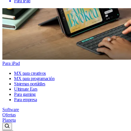
Para iPad
Para iPad
MX para creativos
MX para programación
Sistemas portátiles
Ultimate Ears
Para gaming
Para empresa
Software
Ofertas
Planeta