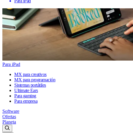
Para iPad
Para iPad
MX para creativos
MX para programación
Sistemas portátiles
Ultimate Ears
Para gaming
Para empresa
Software
Ofertas
Planeta