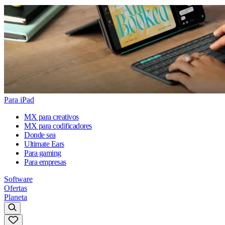
Para iPad
MX para creativos
MX para codificadores
Donde sea
Ultimate Ears
Para gaming
Para empresas
Software
Ofertas
Planeta