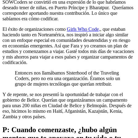
SOWCoders se convirtió en una expresión de lo que habríamos
deseado tener de niñas, en Puerto Príncipe y Bharatpur. Queríamos
corresponder aportando nuestra contribución. Lo único que
sabíamos era cómo codificar.
El éxito de organizaciones como
Girls Who Code,
, que estaban
haciendo tanto en Norteamérica, nos inspiró a iniciar algo similar
con un enfoque especial en comunidades desatendidas y en riesgo
en economías emergentes. Así que Fara y yo creamos un plan de
estudios y comenzamos a viajar. Gasté todos mis días de vacaciones
y mis ahorros para viajar a esos países y organizar campamentos de
codificación.
Entonces nos llamábamos Sisterhood of the Traveling
Coders, pero no era una organización. Éramos solo un
grupo de mujeres tecnólogas que querían retribuir.
Y de repente, se nos presentó la oportunidad de trabajar con el
gobierno de Belice. Querían que organizáramos un campamento
para unas 200 niñas en Ciudad de Belice y Belmopán. Después de
eso, hicimos lo mismo en Haití, Afganistán, Kazajstán, Kenia,
Zambia y otros países.
P: Cuando comenzaste, ¿hubo algún
mentor que te apoyara en tu vida o tu