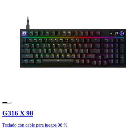
G316 X 98
Teclado con cable para juegos 98 %