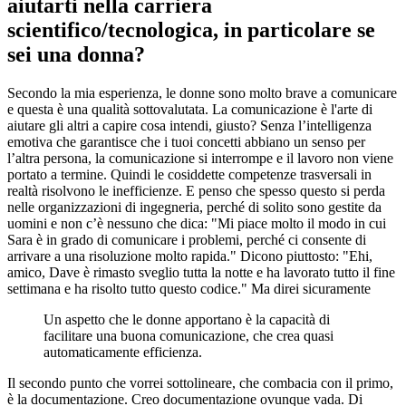
aiutarti nella carriera
scientifico/tecnologica, in particolare se
sei una donna?
Secondo la mia esperienza, le donne sono molto brave a comunicare
e questa è una qualità sottovalutata. La comunicazione è l'arte di
aiutare gli altri a capire cosa intendi, giusto? Senza l’intelligenza
emotiva che garantisce che i tuoi concetti abbiano un senso per
l’altra persona, la comunicazione si interrompe e il lavoro non viene
portato a termine. Quindi le cosiddette competenze trasversali in
realtà risolvono le inefficienze. E penso che spesso questo si perda
nelle organizzazioni di ingegneria, perché di solito sono gestite da
uomini e non c’è nessuno che dica: "Mi piace molto il modo in cui
Sara è in grado di comunicare i problemi, perché ci consente di
arrivare a una risoluzione molto rapida." Dicono piuttosto: "Ehi,
amico, Dave è rimasto sveglio tutta la notte e ha lavorato tutto il fine
settimana e ha risolto tutto questo codice." Ma direi sicuramente
Un aspetto che le donne apportano è la capacità di
facilitare una buona comunicazione, che crea quasi
automaticamente efficienza.
Il secondo punto che vorrei sottolineare, che combacia con il primo,
è la documentazione. Creo documentazione ovunque vada. Di