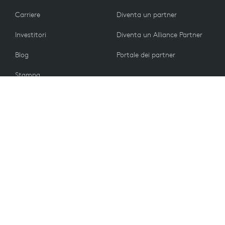
Carriere
Diventa un partner
Investitori
Diventa un Alliance Partner
Blog
Portale dei partner
Stampa
CLIENTI
Contattaci
Norme di restituzione
VALORI
Preferenze e-mail
Sostenibilità
Parti di ricambio
Riciclaggio
Accessibilità