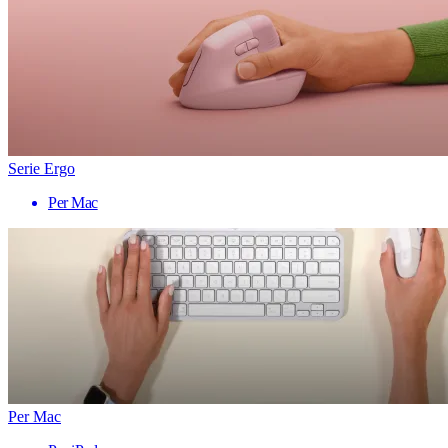
Serie Ergo
Per Mac
Per Mac