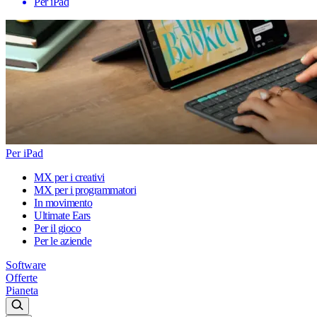
Per iPad
Per iPad
MX per i creativi
MX per i programmatori
In movimento
Ultimate Ears
Per il gioco
Per le aziende
Software
Offerte
Pianeta