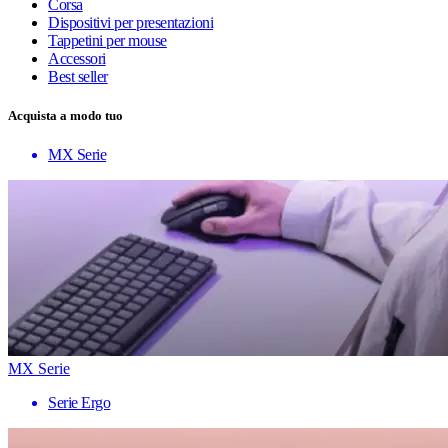
Corsa
Dispositivi per presentazioni
Tappetini per mouse
Accessori
Best seller
Acquista a modo tuo
MX Serie
MX Serie
Serie Ergo