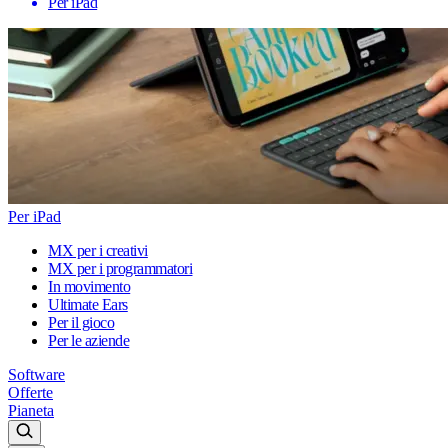
Per iPad
Per iPad
MX per i creativi
MX per i programmatori
In movimento
Ultimate Ears
Per il gioco
Per le aziende
Software
Offerte
Pianeta