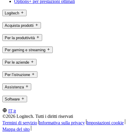
Options+ per prestazioni ottimali
Logitech
Acquista prodotti
Per la produttività
Per gaming e streaming
Per le aziende
Per l’istruzione
Assistenza
Software
IT,it
©2026 Logitech. Tutti i diritti riservati
Termini di servizio
Informativa sulla privacy
Impostazioni cookie
Mappa del sito