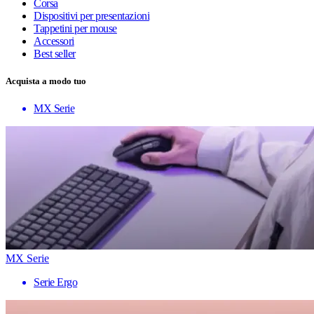
Corsa
Dispositivi per presentazioni
Tappetini per mouse
Accessori
Best seller
Acquista a modo tuo
MX Serie
MX Serie
Serie Ergo