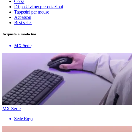
Corsa
Dispositivi per presentazioni
Tappetini per mouse
Accessori
Best seller
Acquista a modo tuo
MX Serie
MX Serie
Serie Ergo