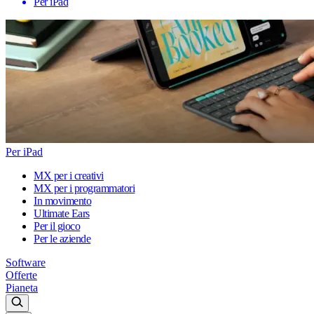
Per iPad
Per iPad
MX per i creativi
MX per i programmatori
In movimento
Ultimate Ears
Per il gioco
Per le aziende
Software
Offerte
Pianeta