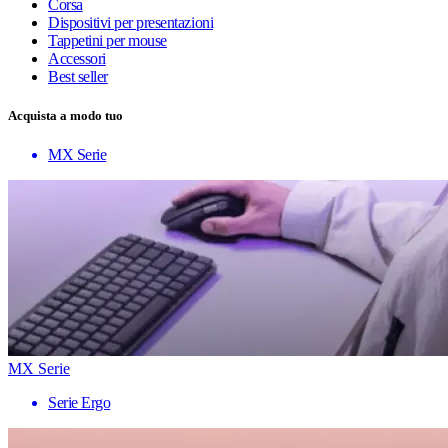
Corsa
Dispositivi per presentazioni
Tappetini per mouse
Accessori
Best seller
Acquista a modo tuo
MX Serie
MX Serie
Serie Ergo