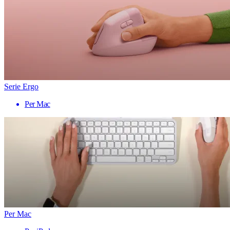
Serie Ergo
Per Mac
Per Mac