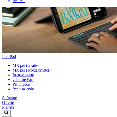
Per iPad
Per iPad
MX per i creativi
MX per i programmatori
In movimento
Ultimate Ears
Per il gioco
Per le aziende
Software
Offerte
Pianeta