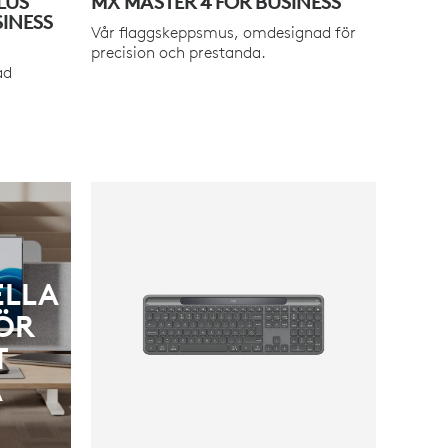
LUS
MX MASTER 4 FOR BUSINESS
INESS
Vår flaggskeppsmus, omdesignad för
precision och prestanda.
ad
ELLA
ÖR
T
A