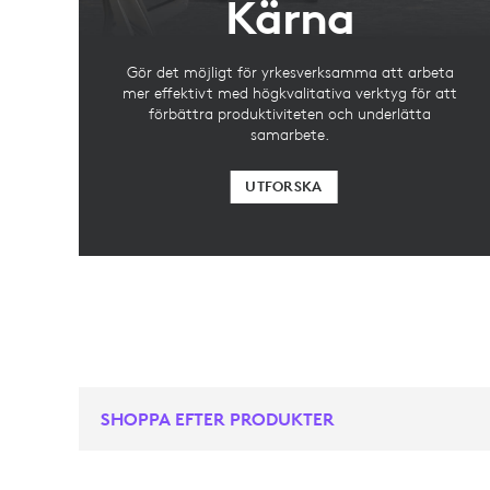
Kärna
Gör det möjligt för yrkesverksamma att arbeta
mer effektivt med högkvalitativa verktyg för att
förbättra produktiviteten och underlätta
samarbete.
UTFORSKA
SHOPPA EFTER PRODUKTER