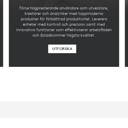
Förse högpresterande användare som utvecklare,
kreatörer och analytiker med toppmoderna
produkter för förbättrad produktivitet. Leverera
enheter med kontroll och precision samt med
innovativa funktioner som effektiviserar arbetsflöden
och åstadkommer högsta kvalitet.
UTFORSKA