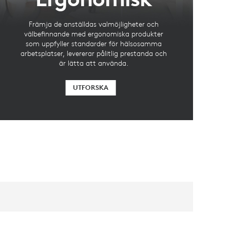
Främja de anställdas valmöjligheter och
välbefinnande med ergonomiska produkter
som uppfyller standarder för hälsosamma
arbetsplatser, levererar pålitlig prestanda och
är lätta att använda.
UTFORSKA