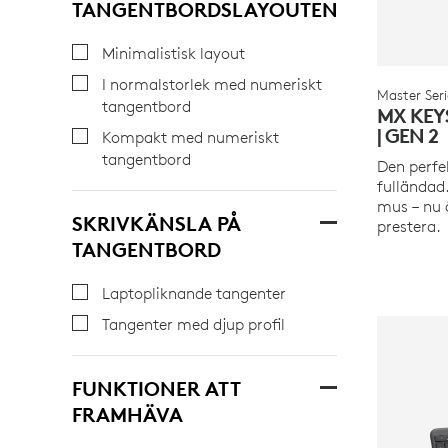
TANGENTBORDSLAYOUTEN
Minimalistisk layout
I normalstorlek med numeriskt
Master Seri
tangentbord
MX KEY
| GEN 2
Kompakt med numeriskt
tangentbord
Den perfe
fulländad
mus – nu 
SKRIVKÄNSLA PÅ
prestera.
TANGENTBORD
Laptopliknande tangenter
Tangenter med djup profil
FUNKTIONER ATT
FRAMHÄVA