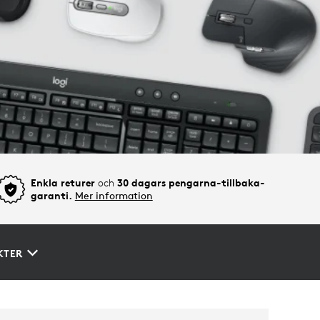
Enkla returer
och
30 dagars pengarna-tillbaka-
garanti.
Mer information
KTER