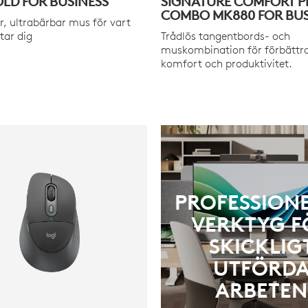
OLD FOR BUSINESS
SIGNATURE COMFORT P
COMBO MK880 FOR BUS
r, ultrabärbar mus för vart
tar dig
Trådlös tangentbords- och
muskombination för förbättr
komfort och produktivitet.
PROFESSION
VERKTYG F
SKICKLIG
UTFÖRD
ARBETEN