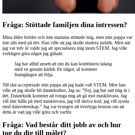
Fråga: Stöttade familjen dina intressen?
Mina äldre bröder och min mamma stöttade mig, men min pappa var
inte alls med på det. Han ville att jag skulle studera juridik. Men när
jag var tolv år valde jag att specialisera mig inom STEM. Jag ville
verkligen göra något jag gillade.
Jag har alltid ansett att om du kan kombinera talang
med en genuin kärlek för något, så kommer
framgången att följa.
Till slut accepterade min pappa att jag hade valt STEM. Men han
ville att jag skulle bli datatekniker. Jag sa: ”Nej, jag har satt mig in i
det. Datateknik kommer att tvinga mig att gå mot maskinvara. Jag
vill inte hålla på med maskinvara, jag vill skriva kod, jag vill syssla
med datavetenskap.” Jag var tvungen att övertyga honom om att
detta är vad jag ville göra och varför.
Fråga: Vad består ditt jobb av och hur
tog du dig till målet?