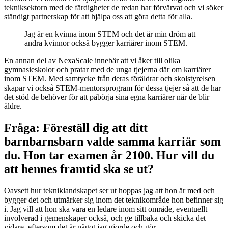
tekniksektorn med de färdigheter de redan har förvärvat och vi söker
ständigt partnerskap för att hjälpa oss att göra detta för alla.
Jag är en kvinna inom STEM och det är min dröm att
andra kvinnor också bygger karriärer inom STEM.
En annan del av NexaScale innebär att vi åker till olika
gymnasieskolor och pratar med de unga tjejerna där om karriärer
inom STEM. Med samtycke från deras föräldrar och skolstyrelsen
skapar vi också STEM-mentorsprogram för dessa tjejer så att de har
det stöd de behöver för att påbörja sina egna karriärer när de blir
äldre.
Fråga: Föreställ dig att ditt
barnbarnsbarn valde samma karriär som
du. Hon tar examen år 2100. Hur vill du
att hennes framtid ska se ut?
Oavsett hur tekniklandskapet ser ut hoppas jag att hon är med och
bygger det och utmärker sig inom det teknikområde hon befinner sig
i. Jag vill att hon ska vara en ledare inom sitt område, eventuellt
involverad i gemenskaper också, och ge tillbaka och skicka det
vidare, eftersom det är något jag gjorde och gör.