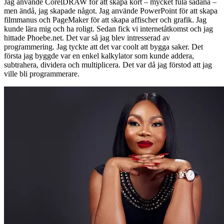
Jag använde CorelDRAW för att skapa kort – mycket fula sådana –
men ändå, jag skapade något. Jag använde PowerPoint för att skapa
filmmanus och PageMaker för att skapa affischer och grafik. Jag
kunde lära mig och ha roligt. Sedan fick vi internetåtkomst och jag
hittade Phoebe.net. Det var så jag blev intresserad av
programmering. Jag tyckte att det var coolt att bygga saker. Det
första jag byggde var en enkel kalkylator som kunde addera,
subtrahera, dividera och multiplicera. Det var då jag förstod att jag
ville bli programmerare.