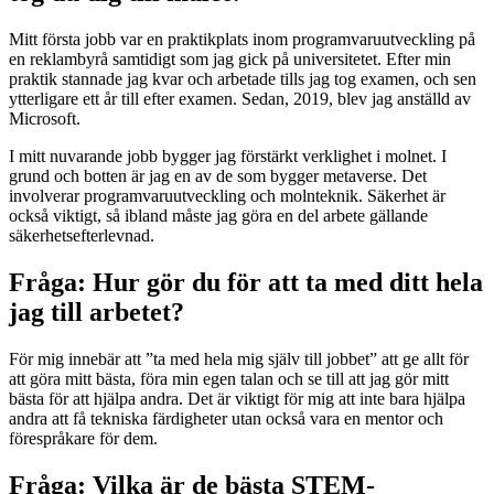
Mitt första jobb var en praktikplats inom programvaruutveckling på
en reklambyrå samtidigt som jag gick på universitetet. Efter min
praktik stannade jag kvar och arbetade tills jag tog examen, och sen
ytterligare ett år till efter examen. Sedan, 2019, blev jag anställd av
Microsoft.
I mitt nuvarande jobb bygger jag förstärkt verklighet i molnet. I
grund och botten är jag en av de som bygger metaverse. Det
involverar programvaruutveckling och molnteknik. Säkerhet är
också viktigt, så ibland måste jag göra en del arbete gällande
säkerhetsefterlevnad.
Fråga: Hur gör du för att ta med ditt hela
jag till arbetet?
För mig innebär att ”ta med hela mig själv till jobbet” att ge allt för
att göra mitt bästa, föra min egen talan och se till att jag gör mitt
bästa för att hjälpa andra. Det är viktigt för mig att inte bara hjälpa
andra att få tekniska färdigheter utan också vara en mentor och
förespråkare för dem.
Fråga: Vilka är de bästa STEM-