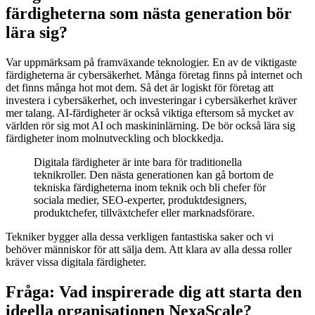
färdigheterna som nästa generation bör
lära sig?
Var uppmärksam på framväxande teknologier. En av de viktigaste
färdigheterna är cybersäkerhet. Många företag finns på internet och
det finns många hot mot dem. Så det är logiskt för företag att
investera i cybersäkerhet, och investeringar i cybersäkerhet kräver
mer talang. AI-färdigheter är också viktiga eftersom så mycket av
världen rör sig mot AI och maskininlärning. De bör också lära sig
färdigheter inom molnutveckling och blockkedja.
Digitala färdigheter är inte bara för traditionella
teknikroller. Den nästa generationen kan gå bortom de
tekniska färdigheterna inom teknik och bli chefer för
sociala medier, SEO-experter, produktdesigners,
produktchefer, tillväxtchefer eller marknadsförare.
Tekniker bygger alla dessa verkligen fantastiska saker och vi
behöver människor för att sälja dem. Att klara av alla dessa roller
kräver vissa digitala färdigheter.
Fråga: Vad inspirerade dig att starta den
ideella organisationen NexaScale?