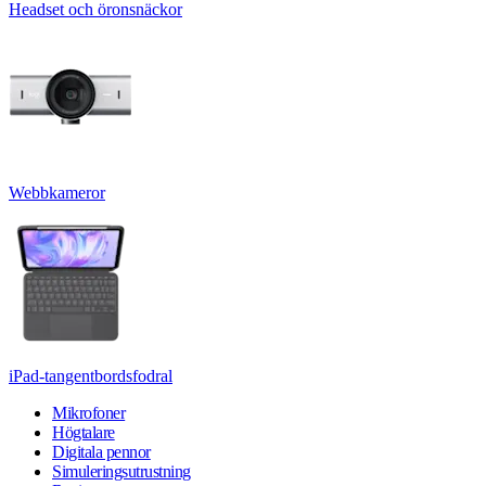
Headset och öronsnäckor
Webbkameror
iPad-tangentbordsfodral
Mikrofoner
Högtalare
Digitala pennor
Simuleringsutrustning