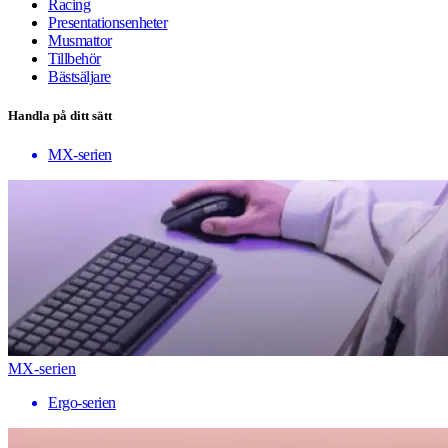
Racing
Presentationsenheter
Musmattor
Tillbehör
Bästsäljare
Handla på ditt sätt
MX-serien
MX-serien
Ergo-serien