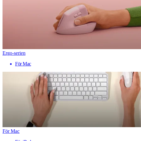
Ergo-serien
För Mac
För Mac