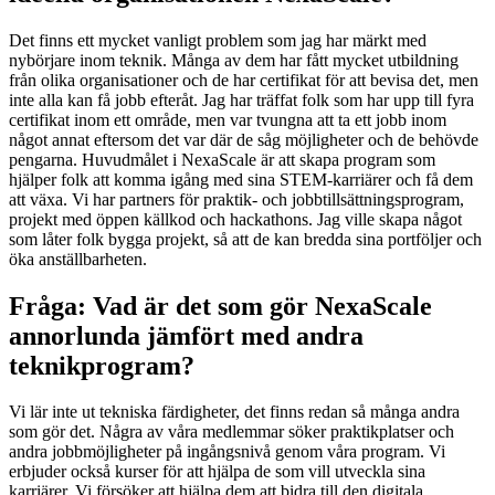
Det finns ett mycket vanligt problem som jag har märkt med
nybörjare inom teknik. Många av dem har fått mycket utbildning
från olika organisationer och de har certifikat för att bevisa det, men
inte alla kan få jobb efteråt. Jag har träffat folk som har upp till fyra
certifikat inom ett område, men var tvungna att ta ett jobb inom
något annat eftersom det var där de såg möjligheter och de behövde
pengarna. Huvudmålet i NexaScale är att skapa program som
hjälper folk att komma igång med sina STEM-karriärer och få dem
att växa. Vi har partners för praktik- och jobbtillsättningsprogram,
projekt med öppen källkod och hackathons. Jag ville skapa något
som låter folk bygga projekt, så att de kan bredda sina portföljer och
öka anställbarheten.
Fråga: Vad är det som gör NexaScale
annorlunda jämfört med andra
teknikprogram?
Vi lär inte ut tekniska färdigheter, det finns redan så många andra
som gör det. Några av våra medlemmar söker praktikplatser och
andra jobbmöjligheter på ingångsnivå genom våra program. Vi
erbjuder också kurser för att hjälpa de som vill utveckla sina
karriärer. Vi försöker att hjälpa dem att bidra till den digitala