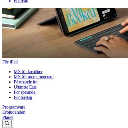
För iPad
För iPad
MX för kreatörer
MX för programmerare
På resande fot
Ultimate Ears
För spelande
För företag
Programvara
Erbjudanden
Planet