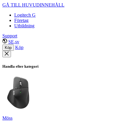
GÅ TILL HUVUDINNEHÅLL
Logitech G
Företag
Utbildning
Support
SE,sv
Köp
Köp
Handla efter kategori
Möss