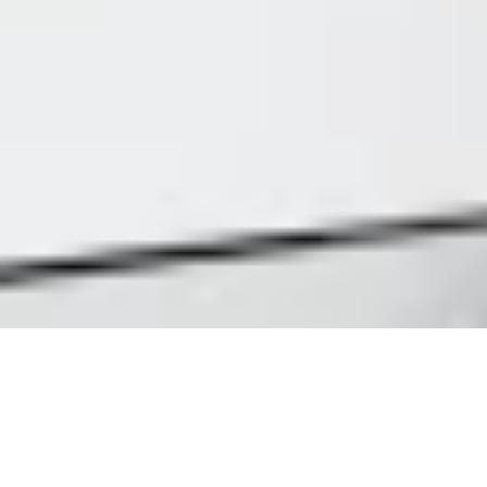
MỚI
Giới thiệu Logi Options+, ứng dụng Options thế hệ
mới. Nhận các tính năng tốt nhất từ Options với
giao diện mới, dễ sử dụng - miễn phí.