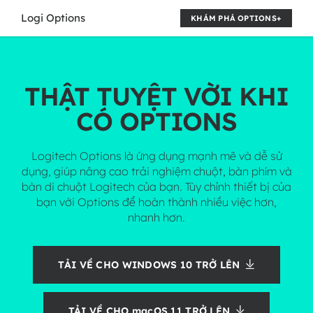
TẢI
Logi Options
KHÁM PHÁ OPTIONS+
VỀ
PHẦN
THẬT TUYỆT VỜI KHI
MỀM
CÓ OPTIONS
TÙY
CHỈNH
Logitech Options là ứng dụng mạnh mẽ và dễ sử
LOGITECH
dụng, giúp nâng cao trải nghiệm chuột, bàn phím và
bàn di chuột Logitech của bạn. Tùy chỉnh thiết bị của
OPTIONS
bạn với Options để hoàn thành nhiều việc hơn,
nhanh hơn.
TẢI VỀ CHO WINDOWS 10 TRỞ LÊN
TẢI VỀ CHO macOS 11 TRỞ LÊN