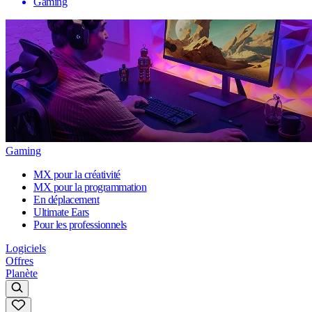
Gaming
Gaming
MX pour la créativité
MX pour la programmation
En déplacement
Ultimate Ears
Pour les professionnels
Logiciels
Offres
Planète