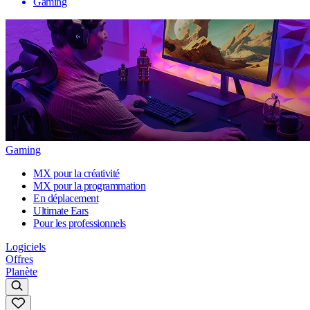
Gaming
Gaming
MX pour la créativité
MX pour la programmation
En déplacement
Ultimate Ears
Pour les professionnels
Logiciels
Offres
Planète