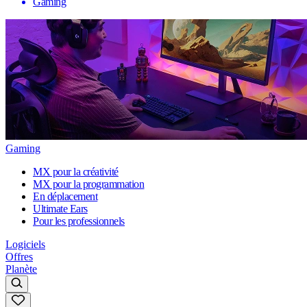
Gaming
Gaming
MX pour la créativité
MX pour la programmation
En déplacement
Ultimate Ears
Pour les professionnels
Logiciels
Offres
Planète