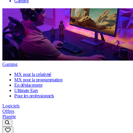
Gaming
Gaming
MX pour la créativité
MX pour la programmation
En déplacement
Ultimate Ears
Pour les professionnels
Logiciels
Offres
Planète