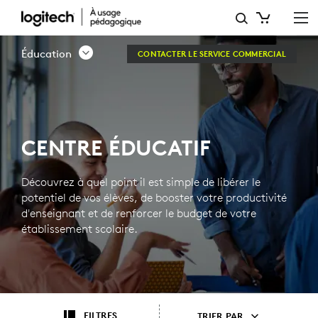
CENTRE
ÉDUCATIF
Éducation
CONTACTER LE SERVICE COMMERCIAL
CENTRE ÉDUCATIF
Découvrez à quel point il est simple de libérer le
potentiel de vos élèves, de booster votre productivité
d'enseignant et de renforcer le budget de votre
établissement scolaire.
FILTRES
TRIER PAR