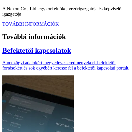
A Nexon Co., Ltd. egykori elnöke, vezérigazgatója és képviselő
igazgatója
TOVÁBBI INFORMÁCIÓK
További információk
Befektetői kapcsolatok
A pénzügyi adatokért, negyedéves eredményekért, befektetői
forrásokért és sok egyébért keresse fel a befektetői kapcsolati portált.