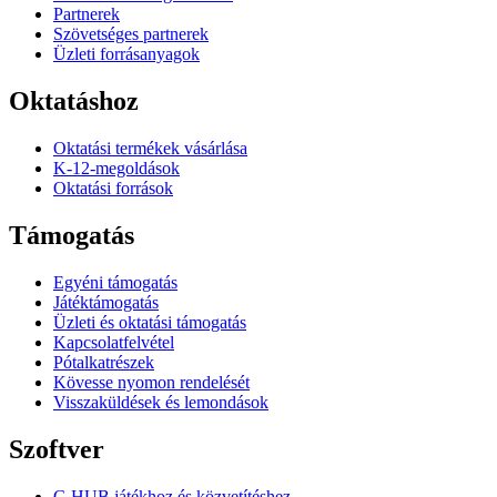
Partnerek
Szövetséges partnerek
Üzleti forrásanyagok
Oktatáshoz
Oktatási termékek vásárlása
K-12-megoldások
Oktatási források
Támogatás
Egyéni támogatás
Játéktámogatás
Üzleti és oktatási támogatás
Kapcsolatfelvétel
Pótalkatrészek
Kövesse nyomon rendelését
Visszaküldések és lemondások
Szoftver
G HUB játékhoz és közvetítéshez