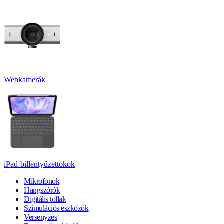
Webkamerák
iPad-billentyűzettokok
Mikrofonok
Hangszórók
Digitális tollak
Szimulációs eszközök
Versenyzés