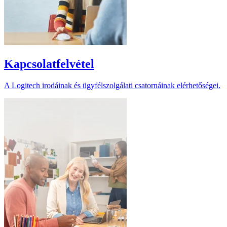
Kapcsolatfelvétel
A Logitech irodáinak és ügyfélszolgálati csatornáinak elérhetőségei.