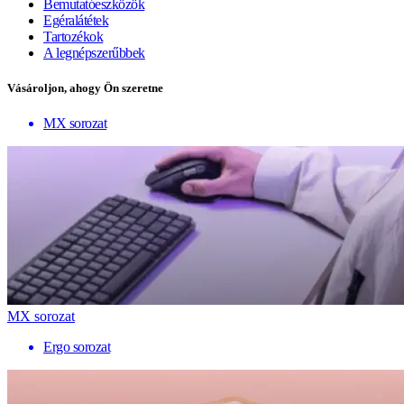
Bemutatóeszközök
Egéralátétek
Tartozékok
A legnépszerűbbek
Vásároljon, ahogy Ön szeretne
MX sorozat
MX sorozat
Ergo sorozat