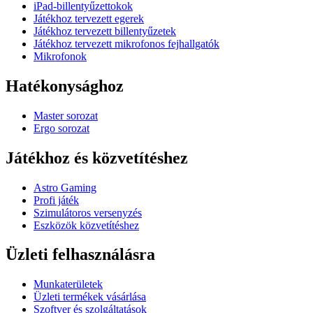
iPad-billentyűzettokok
Játékhoz tervezett egerek
Játékhoz tervezett billentyűzetek
Játékhoz tervezett mikrofonos fejhallgatók
Mikrofonok
Hatékonysághoz
Master sorozat
Ergo sorozat
Játékhoz és közvetítéshez
Astro Gaming
Profi játék
Szimulátoros versenyzés
Eszközök közvetítéshez
Üzleti felhasználásra
Munkaterületek
Üzleti termékek vásárlása
Szoftver és szolgáltatások