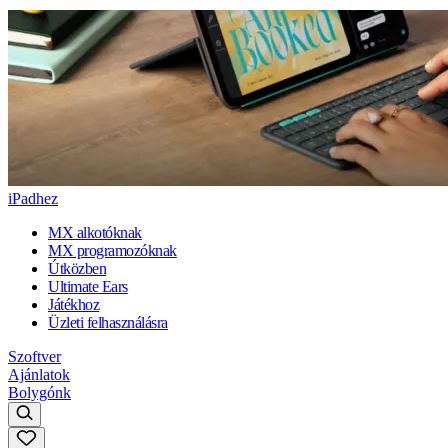
iPadhez
MX alkotóknak
MX programozóknak
Útközben
Ultimate Ears
Játékhoz
Üzleti felhasználásra
Szoftver
Ajánlatok
Bolygónk