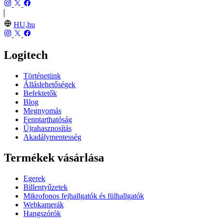
HU,hu
Logitech
Történetünk
Álláslehetőségek
Befektetők
Blog
Megnyomás
Fenntarthatóság
Újrahasznosítás
Akadálymentesség
Termékek vásárlása
Egerek
Billentyűzetek
Mikrofonos fejhallgatók és fülhallgatók
Webkamerák
Hangszórók