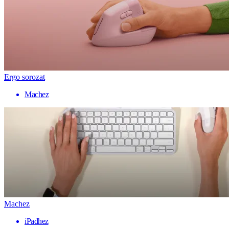
Ergo sorozat
Machez
Machez
iPadhez