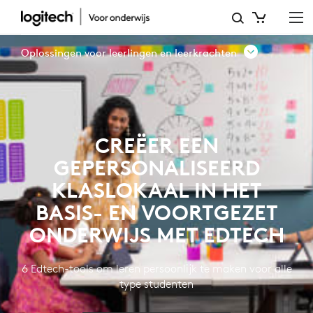
CREËER
EEN
Oplossingen voor leerlingen en leerkrachten
GEPERSONALISEERD
KLASLOKAAL
IN
CREËER EEN
HET
GEPERSONALISEERD
BASIS-
KLASLOKAAL IN HET
EN
BASIS- EN VOORTGEZET
VOORTGEZET
ONDERWIJS MET EDTECH
ONDERWIJS
MET
6 Edtech-tools om leren persoonlijk te maken voor alle
type studenten
EDTECH