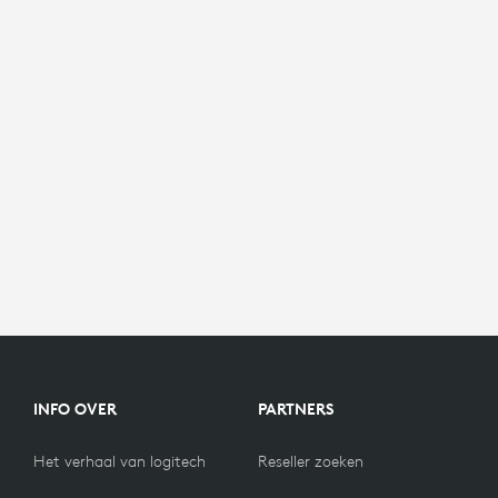
INFO OVER
PARTNERS
Het verhaal van logitech
Reseller zoeken