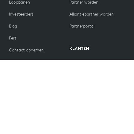
Loopbanen
Partner worden
Investeerders
Alliantiepartner worden
Blog
Partnerportal
Pers
KLANTEN
Contact opnemen
Retourbeleid
WAARDEN
E-mailvoorkeuren
Duurzaamheid
Reserveonderdelen
Recycling
Toegankelijkheid