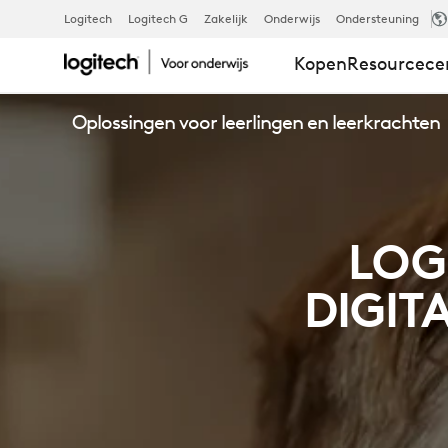
ED
Logitech
Logitech G
Zakelijk
Onderwijs
Ondersteuning
Kopen
Resourcec
TECH,
Oplossingen voor leerlingen en leerkrachten
DIGITALE
TRANSFORMA
LOG
DIGIT
HET
KLASLOKAA