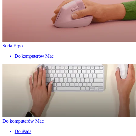
Seria Ergo
Do komputerów Mac
Do komputerów Mac
Do iPada