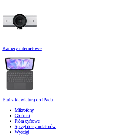
Kamery internetowe
Etui z klawiaturą do iPada
Mikrofony
Głośniki
Pióra cyfrowe
Sprzęt do symulatorów
Wyścigi