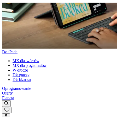
Do iPada
MX dla twórców
MX dla programistów
W drodze
Dla graczy
Dla biznesu
Oprogramowanie
Oferty
Planeta