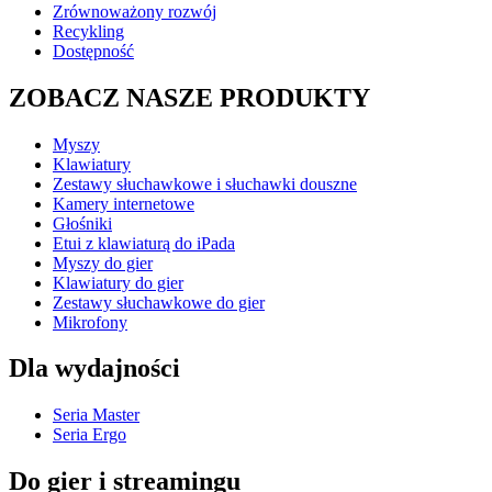
Zrównoważony rozwój
Recykling
Dostępność
ZOBACZ NASZE PRODUKTY
Myszy
Klawiatury
Zestawy słuchawkowe i słuchawki douszne
Kamery internetowe
Głośniki
Etui z klawiaturą do iPada
Myszy do gier
Klawiatury do gier
Zestawy słuchawkowe do gier
Mikrofony
Dla wydajności
Seria Master
Seria Ergo
Do gier i streamingu