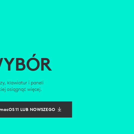
WYBÓR
y, klawiatur i paneli
iej osiągnąć więcej.
 macOS 11 LUB NOWSZEGO