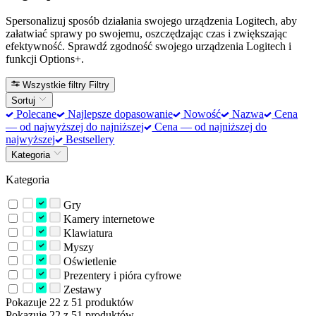
Spersonalizuj sposób działania swojego urządzenia Logitech, aby
załatwiać sprawy po swojemu, oszczędzając czas i zwiększając
efektywność. Sprawdź zgodność swojego urządzenia Logitech i
funkcji Options+.
Wszystkie filtry
Filtry
Sortuj
Polecane
Najlepsze dopasowanie
Nowość
Nazwa
Cena
— od najwyższej do najniższej
Cena — od najniższej do
najwyższej
Bestsellery
Kategoria
Kategoria
Gry
Kamery internetowe
Klawiatura
Myszy
Oświetlenie
Prezentery i pióra cyfrowe
Zestawy
Pokazuje 22 z 51 produktów
Pokazuje 22 z 51 produktów