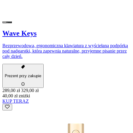
Wave Keys
Bezprzewodowa, ergonomiczna klawiatura z wyściełaną podpórką
pod nadgarstki, która zapewnia naturalne, przyjemne pisanie przez
cały dzień.
Prezent przy zakupie
289,00 zł
329,00 zł
40,00 zł zniżki
KUP TERAZ