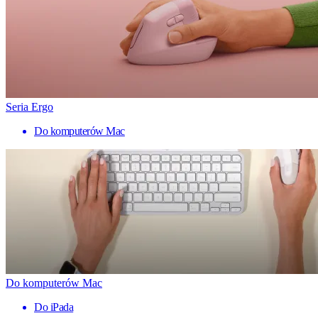
Seria Ergo
Do komputerów Mac
Do komputerów Mac
Do iPada