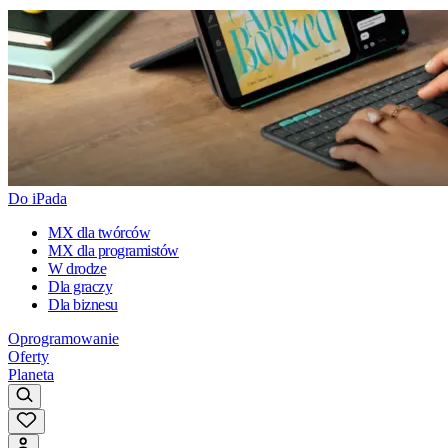
Do iPada
MX dla twórców
MX dla programistów
W drodze
Dla graczy
Dla biznesu
Oprogramowanie
Oferty
Planeta