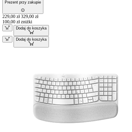
Prezent przy zakupie
229,00 zł
329,00 zł
100,00 zł zniżki
Dodaj do koszyka
Dodaj do koszyka