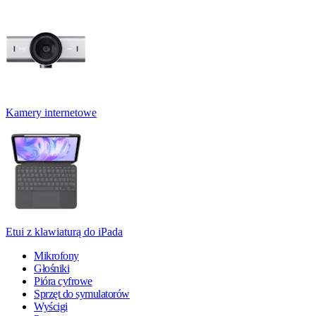
Kamery internetowe
Etui z klawiaturą do iPada
Mikrofony
Głośniki
Pióra cyfrowe
Sprzęt do symulatorów
Wyścigi