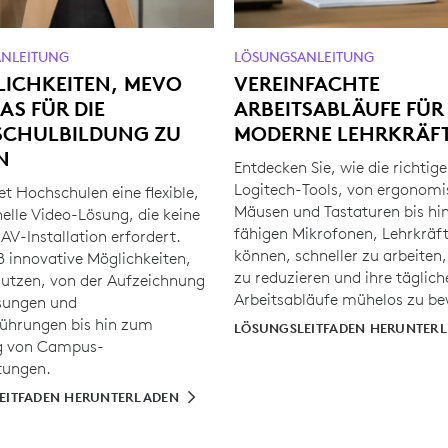
NLEITUNG
LÖSUNGSANLEITUNG
LICHKEITEN, MEVO
VEREINFACHTE
S FÜR DIE
ARBEITSABLÄUFE FÜR
CHULBILDUNG ZU
MODERNE LEHRKRÄF
N
Entdecken Sie, wie die richtig
Logitech-Tools, von ergonom
et Hochschulen eine flexible,
Mäusen und Tastaturen bis hin
nelle Video-Lösung, die keine
fähigen Mikrofonen, Lehrkräft
AV-Installation erfordert.
können, schneller zu arbeiten
8 innovative Möglichkeiten,
zu reduzieren und ihre täglich
utzen, von der Aufzeichnung
Arbeitsabläufe mühelos zu be
sungen und
ührungen bis hin zum
LÖSUNGSLEITFADEN HERUNTER
g von Campus-
tungen.
EITFADEN HERUNTERLADEN