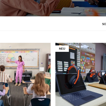
S
NEU