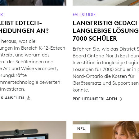
IK
FALLSTUDIE
EIBT EDTECH-
LANGFRISTIG GEDACH
HEIDUNGEN AN?
LANGLEBIGE LÖSUNG
7000 SCHÜLER
e heraus, was die
ungen im Bereich K-12-Edtech
Erfahren Sie, wie das District 
antreibt und warum das
Board Ontario North East dur
t der Schülerinnen und
Investition in langlebige Logit
ie Art und Weise verändert,
Lösungen für 7000 Schüler in
hrungskräfte
Nord-Ontario die Kosten für
immertechnologie bewerten
Geräteersatz und Support se
 investieren.
konnte.
IK ANSEHEN
PDF HERUNTERLADEN
NEU