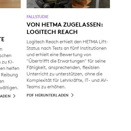
FALLSTUDIE
VON HETMA ZUGELASSEN:
LOGITECH REACH
TE
Logitech Reach erhielt den HETMA Lift-
Status nach Tests an fünf Institutionen
en
und erhielt eine Bewertung von
ischen
"Übertrifft die Erwartungen" für seine
 zu KI-
Fähigkeit, ansprechenden, flexiblen
en helfen
Unterricht zu unterstützen, ohne die
, Reibung
Komplexität für Lehrkräfte, IT- und AV-
en
Teams zu erhöhen.
wältigen.
PDF HERUNTERLADEN
LADEN