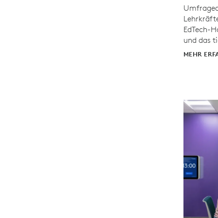
Umfraged
Lehrkräfte
EdTech-H
und das ti
MEHR ERF