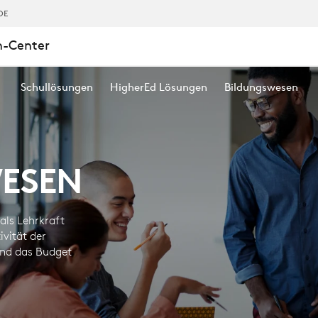
ESEN
DE
n-Center
Schullösungen
HigherEd Lösungen
Bildungswesen
ESEN
 als Lehrkraft
ivität der
und das Budget