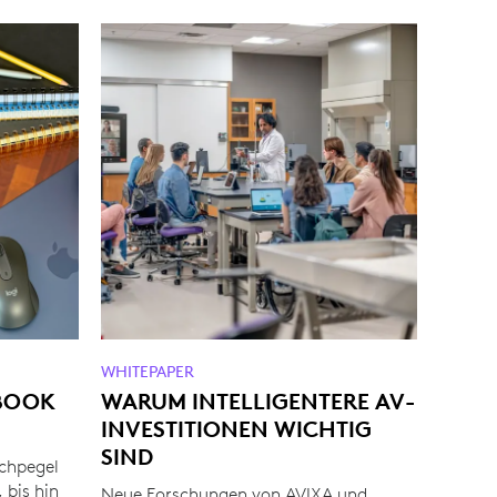
WHITEPAPER
BOOK
WARUM INTELLIGENTERE AV-
INVESTITIONEN WICHTIG
SIND
chpegel
 bis hin
Neue Forschungen von AVIXA und