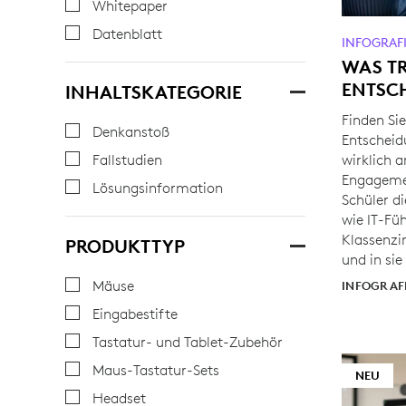
Whitepaper
Datenblatt
INFOGRAF
WAS TR
ENTSC
INHALTSKATEGORIE
Finden Si
Denkanstoß
Entscheid
wirklich 
Fallstudien
Engagemen
Lösungsinformation
Schüler d
wie IT-Fü
Klassenz
PRODUKTTYP
und in sie
Mäuse
INFOGRAF
Eingabestifte
Tastatur- und Tablet-Zubehör
Maus-Tastatur-Sets
NEU
Headset