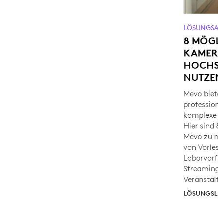
LÖSUNGSA
8 MÖG
KAMERA
HOCHS
NUTZE
Mevo biet
professio
komplexe 
Hier sind 
Mevo zu n
von Vorle
Laborvorf
Streamin
Veranstal
LÖSUNGSL