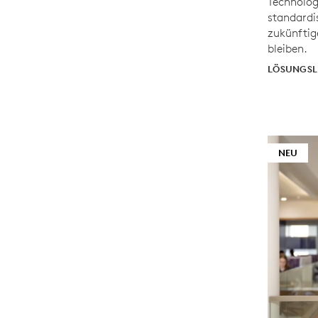
Technolo
standardis
zukünftige
bleiben.
LÖSUNGSL
NEU