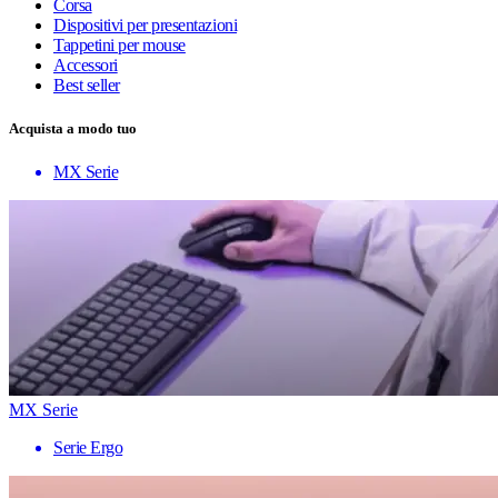
Corsa
Dispositivi per presentazioni
Tappetini per mouse
Accessori
Best seller
Acquista a modo tuo
MX Serie
MX Serie
Serie Ergo