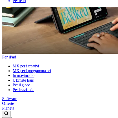
Per iPad
Per iPad
MX per i creativi
MX per i programmatori
In movimento
Ultimate Ears
Per il gioco
Per le aziende
Software
Offerte
Pianeta